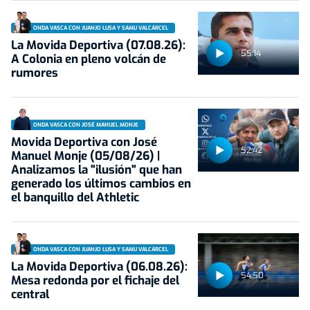
ONDA VASCA CON JUANJO LUSA Y SAMU VALCÁRCEL
La Movida Deportiva (07.08.26):
55:14
A Colonia en pleno volcán de
rumores
ONDA VASCA CON JOSÉ MANUEL MONJE
Movida Deportiva con José
52:42
Manuel Monje (05/08/26) |
Analizamos la "ilusión" que han
generado los últimos cambios en
el banquillo del Athletic
ONDA VASCA CON JUANJO LUSA Y SAMU VALCÁRCEL
La Movida Deportiva (06.08.26):
54:50
Mesa redonda por el fichaje del
central