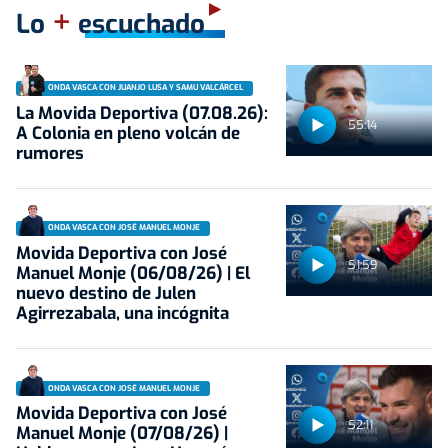
+
Lo
escuchado
ONDA VASCA CON JUANJO LUSA Y SAMU VALCÁRCEL
La Movida Deportiva (07.08.26):
55:14
A Colonia en pleno volcán de
rumores
ONDA VASCA CON JOSÉ MANUEL MONJE
Movida Deportiva con José
51:59
Manuel Monje (06/08/26) | El
nuevo destino de Julen
Agirrezabala, una incógnita
ONDA VASCA CON JOSÉ MANUEL MONJE
Movida Deportiva con José
52:11
Manuel Monje (07/08/26) |