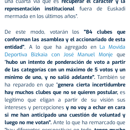
una cuarta vía que es
recuperar el carácter
y la
representación institucional
fuera de Euskadi
mermada en los últimos años".
De este modo, votarán los
"84 clubes que
conforman las asamblea y el accionariado de esta
entidad"
, A lo que ha agregado en
La Movida
Deportiva Bizkaia con José Manuel Monje
que
"
hubo un intento de ponderación de voto a partir
de las categorías con un máximo de 5 votos y un
mínimo de uno, y no salió adelante".
También se
ha reparado en que "
genera cierta incertidumbre
hay muchos clubes que no se quieren postular,
es
legitimo que eligan a partir de su visión sus
intereses y percepciones
y no voy a echar en cara
si me han anticipado una cuestión de voluntad y
luego no me votan".
Ante lo que ha remarcado que
"hay diferentes perspectivas en todo,
tengo mucho