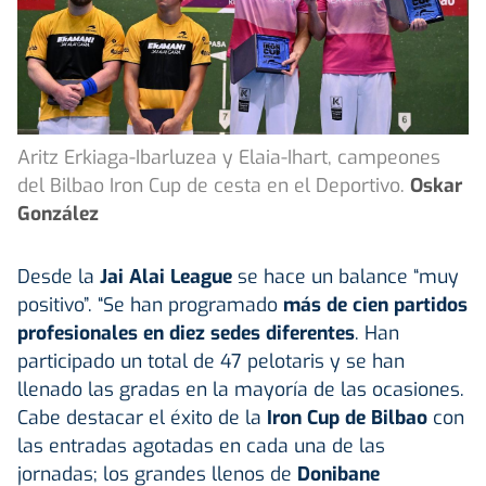
Aritz Erkiaga-Ibarluzea y Elaia-Ihart, campeones
del Bilbao Iron Cup de cesta en el Deportivo.
Oskar
González
Desde la
Jai Alai League
se hace un balance “muy
positivo”. “Se han programado
más de cien partidos
profesionales en diez sedes diferentes
. Han
participado un total de 47 pelotaris y se han
llenado las gradas en la mayoría de las ocasiones.
Cabe destacar el éxito de la
Iron Cup de Bilbao
con
las entradas agotadas en cada una de las
jornadas; los grandes llenos de
Donibane