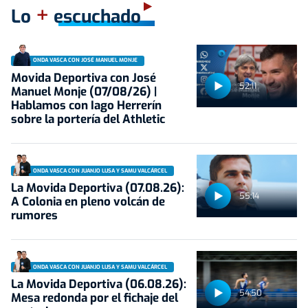
+
Lo
escuchado
ONDA VASCA CON JOSÉ MANUEL MONJE
Movida Deportiva con José
52:11
Manuel Monje (07/08/26) |
Hablamos con Iago Herrerín
sobre la portería del Athletic
ONDA VASCA CON JUANJO LUSA Y SAMU VALCÁRCEL
La Movida Deportiva (07.08.26):
55:14
A Colonia en pleno volcán de
rumores
ONDA VASCA CON JUANJO LUSA Y SAMU VALCÁRCEL
La Movida Deportiva (06.08.26):
54:50
Mesa redonda por el fichaje del