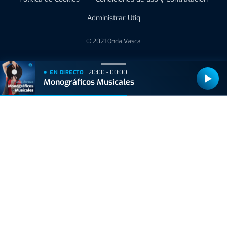
Administrar Utiq
© 2021 Onda Vasca
20:00 - 00:00
EN DIRECTO
Monográficos Musicales
Bizkaiko Foru Aldundiak finantzatu du proiektu hau, 2021eko Suspertze
Adimentsua Programaren barruan.