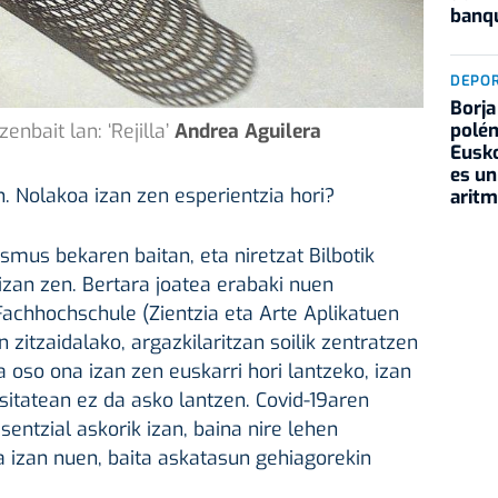
banqu
DEPO
Borja
polém
nbait lan: ‘Rejilla’
Andrea Aguilera
Eusko
es un
 Nolakoa izan zen esperientzia hori?
aritm
asmus bekaren baitan, eta niretzat Bilbotik
 izan zen. Bertara joatea erabaki nuen
chhochschule (Zientzia eta Arte Aplikatuen
n zitzaidalako, argazkilaritzan soilik zentratzen
a oso ona izan zen euskarri hori lantzeko, izan
tsitatean ez da asko lantzen. Covid-19aren
entzial askorik izan, baina nire lehen
 izan nuen, baita askatasun gehiagorekin