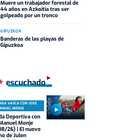
Muere un trabajador forestal de
44 años en Azkoitia tras ser
golpeado por un tronco
GIPUZKOA
Banderas de las playas de
Gipuzkoa
+
escuchado
NDA VASCA CON JOSÉ
ANUEL MONJE
51:59
a Deportiva con
 Manuel Monje
8/26) | El nuevo
no de Julen