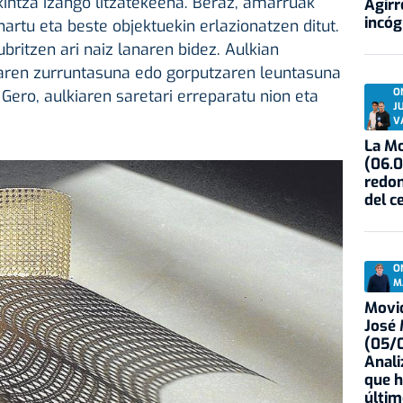
kintza izango litzatekeena. Beraz, amarruak
Agirr
incóg
 hartu eta beste objektuekin erlazionatzen ditut.
ubritzen ari naiz lanaren bidez. Aulkian
aren zurruntasuna edo gorputzaren leuntasuna
O
 Gero, aulkiaren saretari erreparatu nion eta
J
V
La Mo
(06.0
redon
del c
O
M
Movid
José
(05/0
Anali
que h
últim