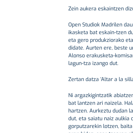
Zein aukera eskaintzen diz
Open Studiok Madrilen dauk
ikasketa bat eskain-tzen du
eta gero produkziorako e
didate. Aurten ere, beste u
Alonso erakusketa-komisar
lagun-tza izango dut.
Zertan datza ‘Altar a la sill
Ni argazkigintzatik abiatz
bat lantzen ari naizela. Ha
hartzen. Aurkeztu dudan lana
dut, eta saiatu naiz aulkia 
gorputzarekin lotzen, bait