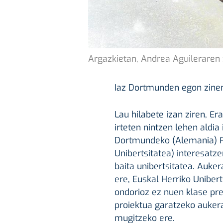
Argazkietan, Andrea Aguileraren ze
Iaz Dortmunden egon zinen.
Lau hilabete izan ziren, Er
irteten nintzen lehen aldia
Dortmundeko (Alemania) Fa
Unibertsitatea) interesatze
baita unibertsitatea. Auker
ere, Euskal Herriko Uniber
ondorioz ez nuen klase pres
proiektua garatzeko aukera
mugitzeko ere.