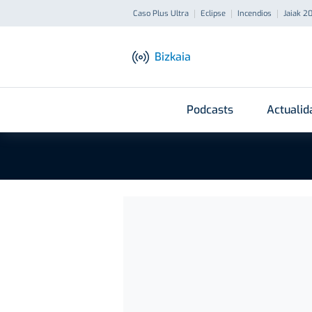
Caso Plus Ultra
Eclipse
Incendios
Jaiak 2
Bizkaia
Podcasts
Actualid