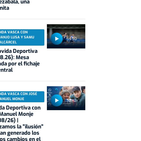
ezabala, una
nita
NDA VASCA CON
UANJO LUSA Y SAMU
54:50
ALCÁRCEL
vida Deportiva
8.26): Mesa
da por el fichaje
entral
NDA VASCA CON JOSÉ
ANUEL MONJE
52:42
a Deportiva con
 Manuel Monje
8/26) |
zamos la "ilusión"
an generado los
os cambios en el