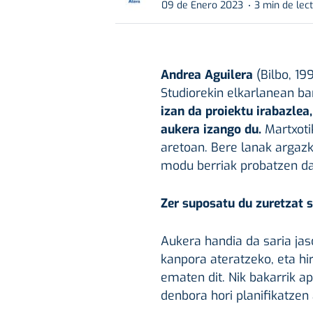
09 de Enero 2023
3 min de lec
Andrea Aguilera
(Bilbo, 19
Studiorekin elkarlanean ba
izan da proiektu irabazlea,
aukera izango du.
Martxotik
aretoan. Bere lanak argazki
modu berriak probatzen dab
Zer suposatu du zuretzat 
Aukera handia da saria jaso
kanpora ateratzeko, eta hi
ematen dit. Nik bakarrik a
denbora hori planifikatzen 