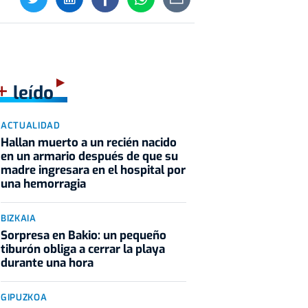
+
leído
ACTUALIDAD
Hallan muerto a un recién nacido
en un armario después de que su
madre ingresara en el hospital por
una hemorragia
BIZKAIA
Sorpresa en Bakio: un pequeño
tiburón obliga a cerrar la playa
durante una hora
GIPUZKOA