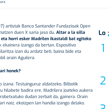
tura
97) artistak Banco Santander Fundazioak Open
Lo
natzen duen X saria jaso du.
Altar a la silla
 eta horri esker Madrilen ikastaldi bat egiteko
 ekainera izango da bertan, Espositivo
laritza izan du ardatz beti, baina bide eta
il orain Aguilera.
sari honek?
 izana. Testuinguruz aldatzeko, Bilbotik
ru hilabete badira ere, Madrilera joateko aukera
probetxatuko dudan zerbait da, gainera. Orain
ari naiz, ekoizpen lan handia izango delako.