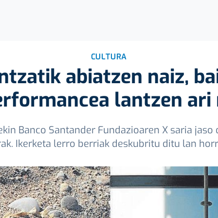
CULTURA
ntzatik abiatzen naiz, ba
erformancea lantzen ari 
uarekin Banco Santander Fundazioaren X saria jaso
rak. Ikerketa lerro berriak deskubritu ditu lan hor