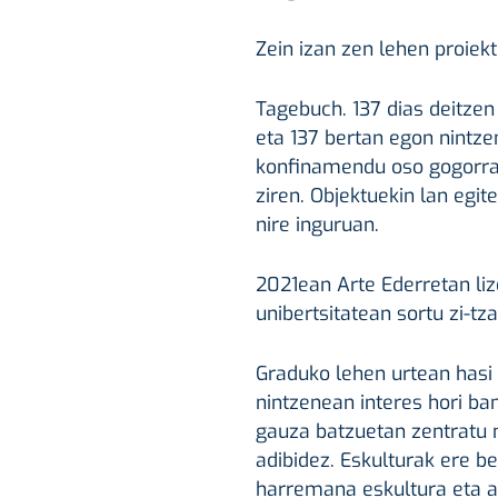
Zein izan zen lehen proiekt
Tagebuch. 137 dias deitze
eta 137 bertan egon nintze
konfinamendu oso gogorra
ziren. Objektuekin lan egit
nire inguruan.
2021ean Arte Ederretan lize
unibertsitatean sortu zi-tz
Graduko lehen urtean hasi 
nintzenean interes hori ba
gauza batzuetan zentratu ni
adibidez. Eskulturak ere be
harremana eskultura eta ar