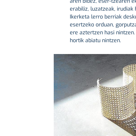
aren bidez, eser-tzearen e
erabiliz, luzatzeak, irudiak
Ikerketa lerro berriak desk
esertzeko orduan, gorputz
ere aztertzen hasi nintzen.
hortik abiatu nintzen.