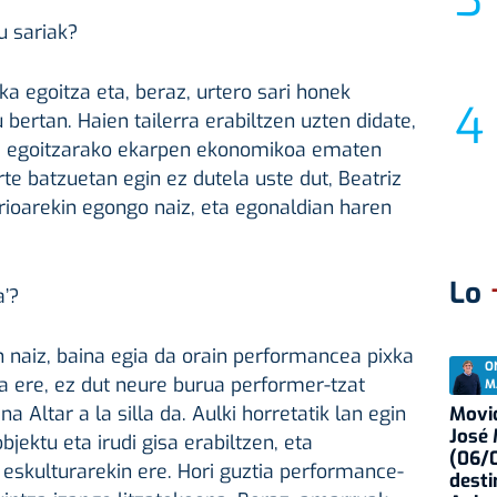
u sariak?
a egoitza eta, beraz, urtero sari honek
 bertan. Haien tailerra erabiltzen uzten didate,
ta egoitzarako ekarpen ekonomikoa ematen
rte batzuetan egin ez dutela uste dut, Beatriz
ioarekin egongo naiz, eta egonaldian haren
Lo
a’?
en naiz, baina egia da orain performancea pixka
O
la ere, ez dut neure burua performer-tzat
M
 Altar a la silla da. Aulki horretatik lan egin
Movid
José
objektu eta irudi gisa erabiltzen, eta
(06/0
a eskulturarekin ere. Hori guztia performance-
desti