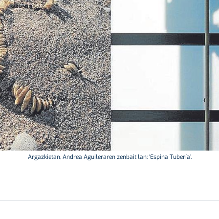
Argazkietan, Andrea Aguileraren zenbait lan: ‘Espina Tubería’.