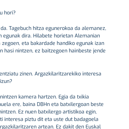
u hori?
n da. Tagebuch hitza egunerokoa da alemanez,
n egunak dira. Hilabete horietan Alemanian
 zegoen, eta bakardade handiko egunak izan
en hasi nintzen, ez baitzegoen hainbeste jende
ntziatu zinen. Argazkilaritzarekiko interesa
aizun?
nintzen kamera hartzen. Egia da txikia
nuela ere, baina DBHn eta batxilergoan beste
ntzen. Ez nuen batxilergo artistikoa egin,
ti interesa piztu dit eta uste dut badagoela
gazkilaritzaren artean. Ez dakit den Euskal