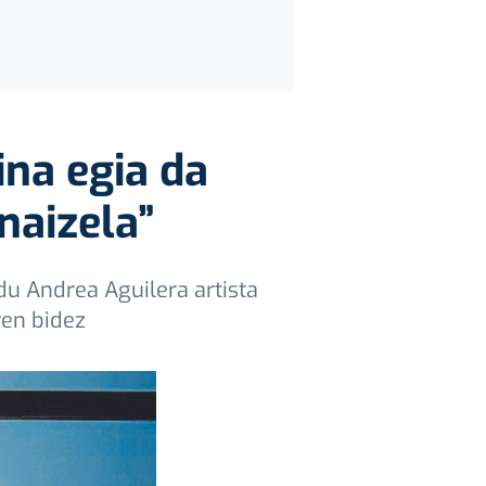
ina egia da
naizela”
 du Andrea Aguilera artista
ren bidez