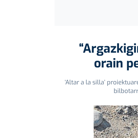
“Argazkigi
orain p
‘Altar a la silla’ proiekt
bilbotar