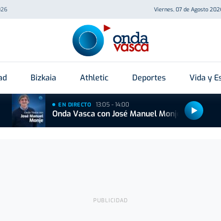
026
Viernes, 07 de Agosto 202
ad
Bizkaia
Athletic
Deportes
Vida y Es
13:05 - 14:00
EN DIRECTO
Onda Vasca con José Manuel Monje