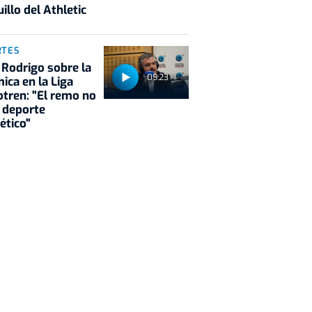
illo del Athletic
RTES
 Rodrigo sobre la
09:23
ica en la Liga
tren: "El remo no
 deporte
ético"