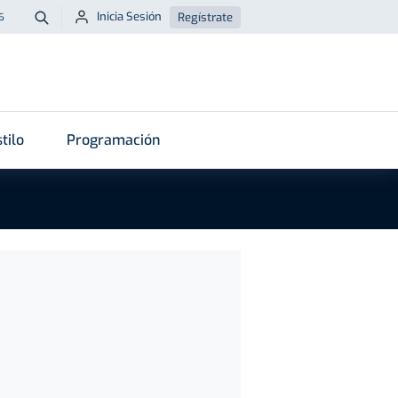
Inicia Sesión
Regístrate
6
Buscar
tilo
Programación