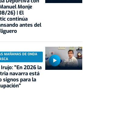
a Deportiva con
 Manuel Monje
8/26) | El
tic continúa
nsando antes del
 liguero
AS MAÑANAS DE ONDA
ASCA
28:37
 Irujo: "En 2026 la
tria navarra está
 signos para la
cupación"