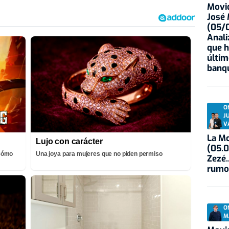
Movid
José
(05/0
Anali
que h
últim
banqu
O
J
V
La Mo
Lujo con carácter
(05.0
¡Cómo
Una joya para mujeres que no piden permiso
Zezé.
rumo
O
M