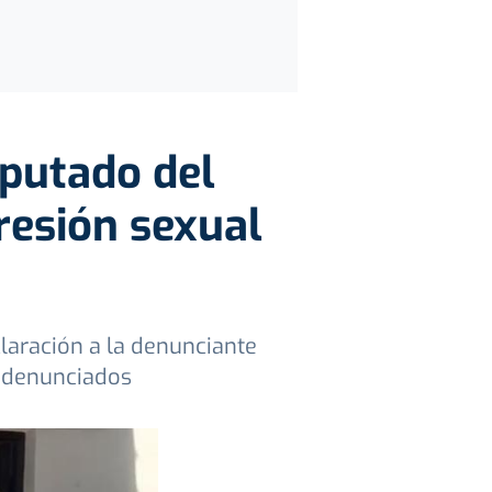
iputado del
resión sexual
claración a la denunciante
s denunciados