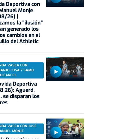
a Deportiva con
 Manuel Monje
8/26) |
zamos la "ilusión"
an generado los
os cambios en el
illo del Athletic
NDA VASCA CON
UANJO LUSA Y SAMU
55:18
ALCÁRCEL
vida Deportiva
8.26): Aguerd,
.. se disparan los
res
NDA VASCA CON JOSÉ
ANUEL MONJE
52:38