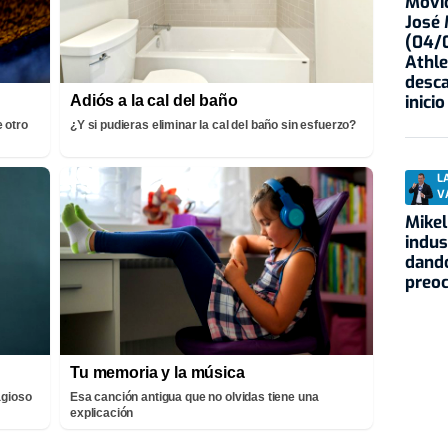
Movid
José
(04/0
Athle
desca
inicio
Adiós a la cal del baño
 otro
¿Y si pudieras eliminar la cal del baño sin esfuerzo?
L
V
Mikel
indus
dando
preo
Tu memoria y la música
agioso
Esa canción antigua que no olvidas tiene una
explicación