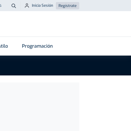
Inicia Sesión
Regístrate
6
Buscar
tilo
Programación