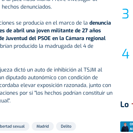
s hechos denunciados.
ciones se producía en el marco de la
denuncia
s de abril una joven militante de 27 años
 de Juventud del PSOE en la Cámara regional
brían producido la madrugada del 4 de
jueza dictó un auto de inhibición al TSJM al
 un diputado autonómico con condición de
acordaba elevar exposición razonada, junto con
uaciones por si "los hechos podrían constituir un
ual".
Lo
O
ibertad sexual
Madrid
Delito
M