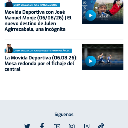
ONDA VASCA CON JOSÉ MANUEL MONJE
Movida Deportiva con José
51:59
Manuel Monje (06/08/26) | El
nuevo destino de Julen
Agirrezabala, una incógnita
ONDA VASCA CON JUANJO LUSA Y SAMU VALCÁRCEL
La Movida Deportiva (06.08.26):
54:50
Mesa redonda por el fichaje del
central
Síguenos