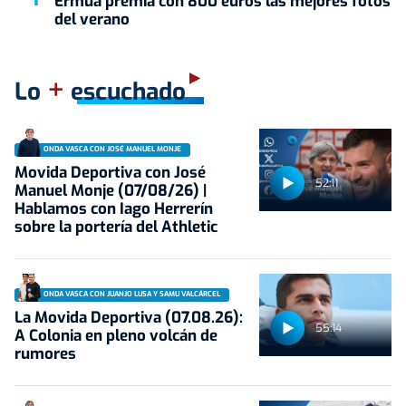
Ermua premia con 800 euros las mejores fotos
del verano
+
Lo
escuchado
ONDA VASCA CON JOSÉ MANUEL MONJE
Movida Deportiva con José
52:11
Manuel Monje (07/08/26) |
Hablamos con Iago Herrerín
sobre la portería del Athletic
ONDA VASCA CON JUANJO LUSA Y SAMU VALCÁRCEL
La Movida Deportiva (07.08.26):
55:14
A Colonia en pleno volcán de
rumores