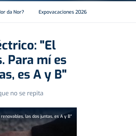
or da Nor?
Expovacaciones 2026
ctrico: "El
. Para mí es
as, es A y B"
que no se repita
renovables, las dos juntas, es A y B"