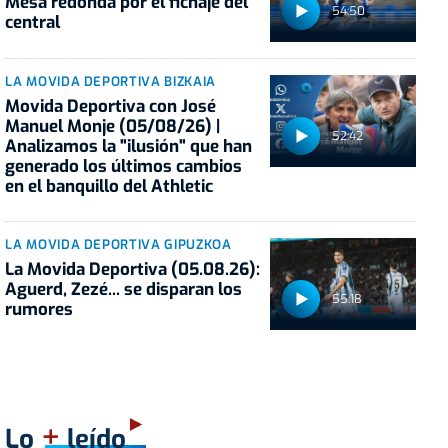
Mesa redonda por el fichaje del
54:50
central
LA MOVIDA DEPORTIVA BIZKAIA
Movida Deportiva con José
Manuel Monje (05/08/26) |
52:42
Analizamos la "ilusión" que han
generado los últimos cambios
en el banquillo del Athletic
LA MOVIDA DEPORTIVA GIPUZKOA
La Movida Deportiva (05.08.26):
Aguerd, Zezé... se disparan los
55:18
rumores
+
Lo
leído