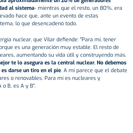
bía aproximadamente un 20% de generadores
idad al sistema
- mientras que el resto, un 80%, era
levado hace que, ante un evento de estas
sistema, lo que desencadenó todo.
rgía nuclear, que Vilar defiende: "Para mí, tener
porque es una generación muy estable.
El resto de
leares, aumentando su vida útil y construyendo más.
jor te lo asegura es la central nuclear. N
o debemos
es darse un tiro en el pie
. A mí parece que el debate
ares o renovables. Para mí es nucleares y
 o B, es A y B".