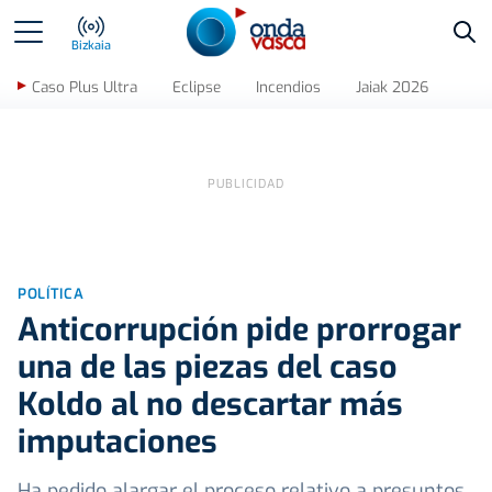
Bus
Bizkaia
Caso Plus Ultra
Eclipse
Incendios
Jaiak 2026
POLÍTICA
Anticorrupción pide prorrogar
una de las piezas del caso
Koldo al no descartar más
imputaciones
Ha pedido alargar el proceso relativo a presuntos