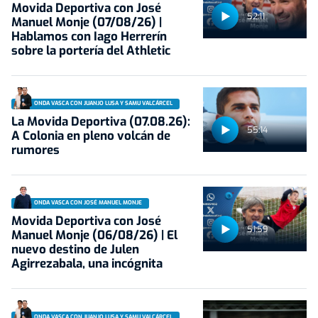
Movida Deportiva con José
52:11
Manuel Monje (07/08/26) |
Hablamos con Iago Herrerín
sobre la portería del Athletic
ONDA VASCA CON JUANJO LUSA Y SAMU VALCÁRCEL
La Movida Deportiva (07.08.26):
55:14
A Colonia en pleno volcán de
rumores
ONDA VASCA CON JOSÉ MANUEL MONJE
Movida Deportiva con José
51:59
Manuel Monje (06/08/26) | El
nuevo destino de Julen
Agirrezabala, una incógnita
ONDA VASCA CON JUANJO LUSA Y SAMU VALCÁRCEL