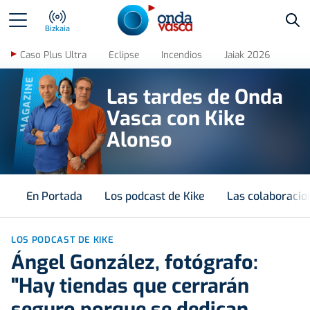
Bus
Bizkaia
Caso Plus Ultra
Eclipse
Incendios
Jaiak 2026
MAGAZINE
Las tardes de Onda
Vasca con Kike
Alonso
En Portada
Los podcast de Kike
Las colaboracio
LOS PODCAST DE KIKE
Ángel González, fotógrafo:
"Hay tiendas que cerrarán
seguro porque se dedican