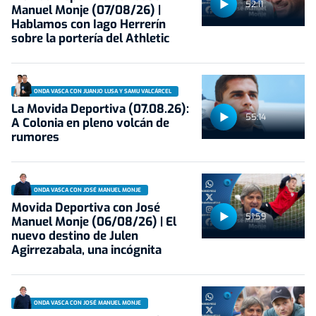
52:11
Manuel Monje (07/08/26) |
Hablamos con Iago Herrerín
sobre la portería del Athletic
ONDA VASCA CON JUANJO LUSA Y SAMU VALCÁRCEL
La Movida Deportiva (07.08.26):
55:14
A Colonia en pleno volcán de
rumores
ONDA VASCA CON JOSÉ MANUEL MONJE
Movida Deportiva con José
51:59
Manuel Monje (06/08/26) | El
nuevo destino de Julen
Agirrezabala, una incógnita
ONDA VASCA CON JOSÉ MANUEL MONJE