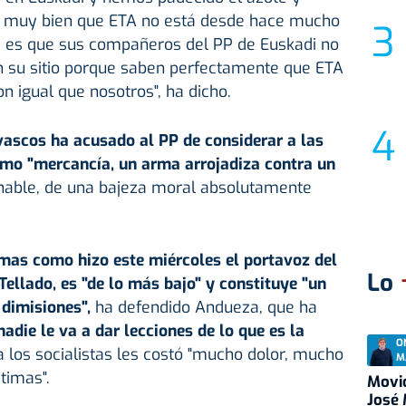
muy bien que ETA no está desde hace mucho
 es que sus compañeros del PP de Euskadi no
en su sitio porque saben perfectamente que ETA
on igual que nosotros", ha dicho.
s vascos ha acusado al PP de considerar a las
omo "mercancía, un arma arrojadiza contra un
eznable, de una bajeza moral absolutamente
mas como hizo este miércoles el portavoz del
Lo
Tellado, es "de lo más bajo" y constituye "un
 dimisiones",
ha defendido Andueza, que ha
nadie le va a dar lecciones de lo que es la
O
 los socialistas les costó "mucho dolor, mucho
M
timas".
Movid
José