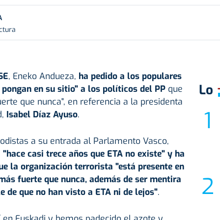
A
ctura
SE
, Eneko Andueza,
ha pedido a los populares
Lo
pongan en su sitio" a los políticos del PP
que
erte que nunca", en referencia a la presidenta
d,
Isabel Díaz Ayuso
.
iodistas a su entrada al Parlamento Vasco,
e
"hace casi trece años que ETA no existe" y ha
e la organización terrorista "está presente en
 más fuerte que nunca, además de ser mentira
 de que no han visto a ETA ni de lejos"
.
í en Euskadi y hemos padecido el azote y