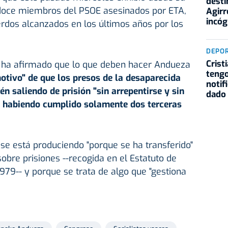
desti
 doce miembros del PSOE asesinados por ETA,
Agirr
incóg
erdos alcanzados en los últimos años por los
DEPO
Crist
o ha afirmado que lo que deben hacer Andueza
teng
motivo" de que los presos de la desaparecida
notif
én saliendo de prisión "sin arrepentirse y sin
dado 
 y habiendo cumplido solamente dos terceras
 se está produciendo "porque se ha transferido"
obre prisiones --recogida en el Estatuto de
79-- y porque se trata de algo que "gestiona