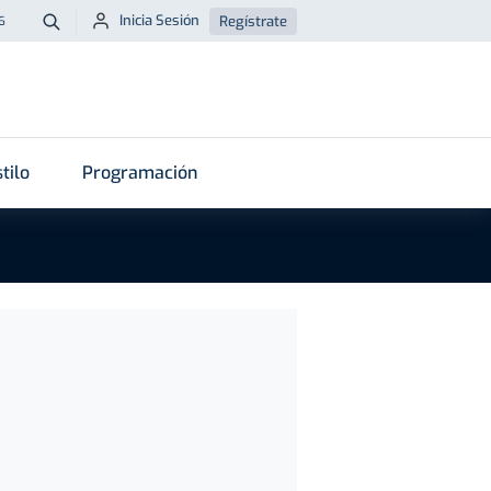
Inicia Sesión
Regístrate
6
Buscar
tilo
Programación