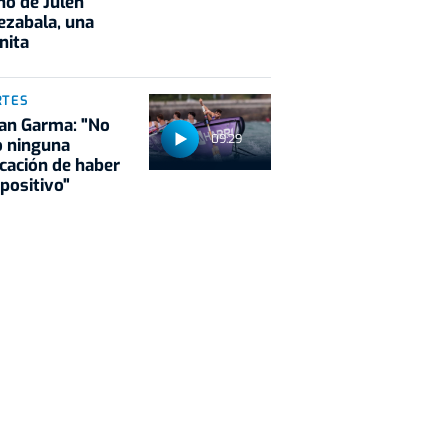
no de Julen
ezabala, una
nita
RTES
ian Garma: "No
09:29
o ninguna
icación de haber
positivo"