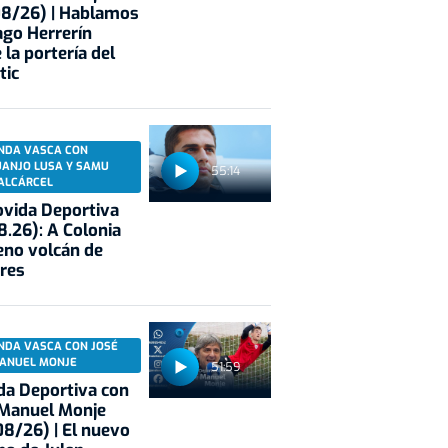
08/26) | Hablamos
ago Herrerín
 la portería del
tic
NDA VASCA CON
UANJO LUSA Y SAMU
55:14
ALCÁRCEL
vida Deportiva
8.26): A Colonia
eno volcán de
res
NDA VASCA CON JOSÉ
ANUEL MONJE
51:59
a Deportiva con
 Manuel Monje
8/26) | El nuevo