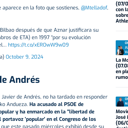
(07/
e aparece en la foto que sostienes,
@Mtelladof
,
con I
sobre
Athle
 Bilbao después de que Aznar justificara su
bros de ETA) en 1997 “por su evolución
O
del…
https://t.co/xEROwW9w09
J
V
za)
October 9, 2024
La Mo
(07.0
en pl
de Andrés
rumo
, Javier de Andrés, no ha tardado en responder
O
eko Andueza.
Ha acusado al PSOE de
M
Movid
Popular y ha enmarcado en la "libertad de
José
l portavoz 'popular' en el Congreso de los
(06/0
, que este pasado miércoles exhibió desde su