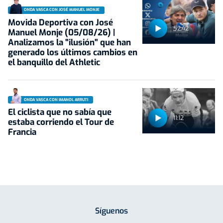
ONDA VASCA CON JOSÉ MANUEL MONJE
Movida Deportiva con José
52:42
Manuel Monje (05/08/26) |
Analizamos la "ilusión" que han
generado los últimos cambios en
el banquillo del Athletic
ONDA VASCA CON IMANOL ARRUTI
El ciclista que no sabía que
11:12
estaba corriendo el Tour de
Francia
Síguenos