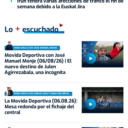
Irun tendrá varias afecciones de tráfico el fin de
semana debido a la Euskal Jira
+
Lo
escuchado
ONDA VASCA CON JOSÉ MANUEL MONJE
Movida Deportiva con José
51:59
Manuel Monje (06/08/26) | El
nuevo destino de Julen
Agirrezabala, una incógnita
ONDA VASCA CON JUANJO LUSA Y SAMU VALCÁRCEL
La Movida Deportiva (06.08.26):
54:50
Mesa redonda por el fichaje del
central