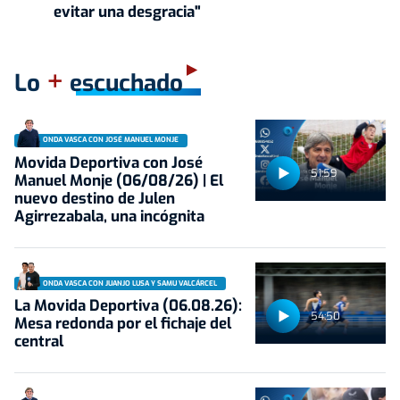
evitar una desgracia"
+
Lo
escuchado
ONDA VASCA CON JOSÉ MANUEL MONJE
Movida Deportiva con José
51:59
Manuel Monje (06/08/26) | El
nuevo destino de Julen
Agirrezabala, una incógnita
ONDA VASCA CON JUANJO LUSA Y SAMU VALCÁRCEL
La Movida Deportiva (06.08.26):
54:50
Mesa redonda por el fichaje del
central