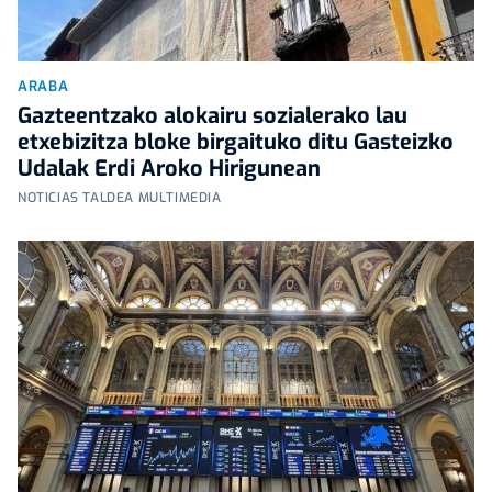
ARABA
Gazteentzako alokairu sozialerako lau
etxebizitza bloke birgaituko ditu Gasteizko
Udalak Erdi Aroko Hirigunean
NOTICIAS TALDEA MULTIMEDIA