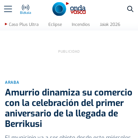
Bus
Bizkaia
Caso Plus Ultra
Eclipse
Incendios
Jaiak 2026
ARABA
Amurrio dinamiza su comercio
con la celebración del primer
aniversario de la llegada de
Berrikusi
El municipio va a ser objeto desde este miércoles