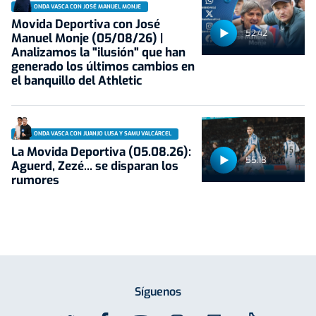
ONDA VASCA CON JOSÉ MANUEL MONJE
Movida Deportiva con José
52:42
Manuel Monje (05/08/26) |
Analizamos la "ilusión" que han
generado los últimos cambios en
el banquillo del Athletic
ONDA VASCA CON JUANJO LUSA Y SAMU VALCÁRCEL
La Movida Deportiva (05.08.26):
55:18
Aguerd, Zezé... se disparan los
rumores
Síguenos