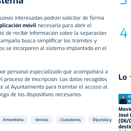
istema
rsonas interesadas podrán solicitar de forma
aplicación móvil
necesaria para abrir el
 de recibir información sobre la separación
campaña busca simplificar los trámites y
os se incorporen al sistema implantado en el
por personal especializado que acompañará a
Lo
el proceso de inscripción. Los datos recogidos
e al Ayuntamiento para tramitar el acceso al
ega de los dispositivos necesarios.
O
M
Movid
José
Amorebieta
Vecinos
Ciudadanos
Diputada general de B
(06/0
desti