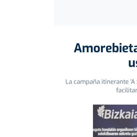
Amorebieta
u
La campaña itinerante ‘A 
facilit