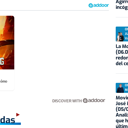
Agirr
incóg
O
J
V
La Mo
(06.0
redon
del c
¡Cómo
O
M
Movid
DISCOVER WITH
José
(05/0
Anali
adas
que h
últim