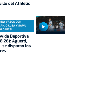
illo del Athletic
NDA VASCA CON
UANJO LUSA Y SAMU
55:18
ALCÁRCEL
vida Deportiva
8.26): Aguerd,
.. se disparan los
res