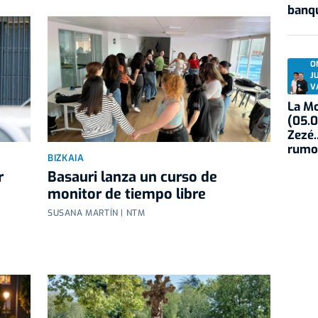
banqu
O
J
V
La Mo
(05.0
Zezé.
rumo
BIZKAIA
r
Basauri lanza un curso de
monitor de tiempo libre
SUSANA MARTÍN | NTM