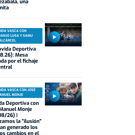
ezabala, una
nita
NDA VASCA CON
UANJO LUSA Y SAMU
54:50
ALCÁRCEL
vida Deportiva
8.26): Mesa
da por el fichaje
entral
NDA VASCA CON JOSÉ
ANUEL MONJE
52:42
a Deportiva con
 Manuel Monje
8/26) |
zamos la "ilusión"
an generado los
os cambios en el