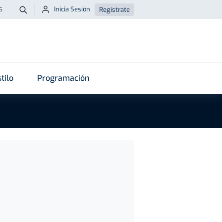
Inicia Sesión
Regístrate
6
Buscar
tilo
Programación