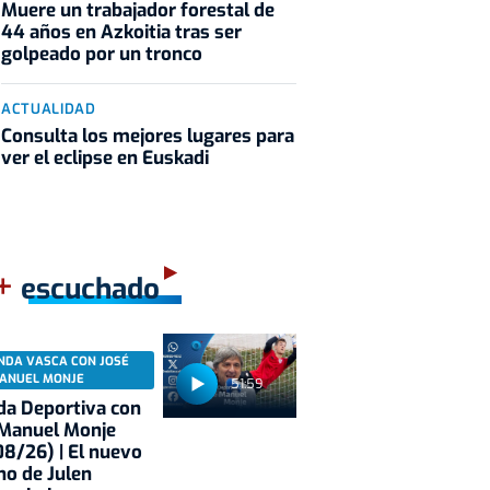
Muere un trabajador forestal de
44 años en Azkoitia tras ser
golpeado por un tronco
ACTUALIDAD
Consulta los mejores lugares para
ver el eclipse en Euskadi
+
escuchado
NDA VASCA CON JOSÉ
ANUEL MONJE
51:59
a Deportiva con
 Manuel Monje
izkaia
Garbiker
8/26) | El nuevo
no de Julen