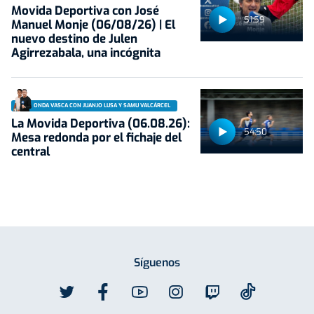
Movida Deportiva con José
51:59
Manuel Monje (06/08/26) | El
nuevo destino de Julen
Agirrezabala, una incógnita
ONDA VASCA CON JUANJO LUSA Y SAMU VALCÁRCEL
La Movida Deportiva (06.08.26):
54:50
Mesa redonda por el fichaje del
central
Síguenos