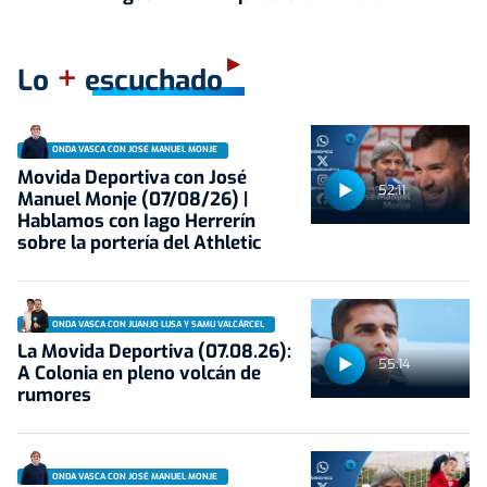
+
Lo
escuchado
ONDA VASCA CON JOSÉ MANUEL MONJE
Movida Deportiva con José
52:11
Manuel Monje (07/08/26) |
Hablamos con Iago Herrerín
sobre la portería del Athletic
ONDA VASCA CON JUANJO LUSA Y SAMU VALCÁRCEL
La Movida Deportiva (07.08.26):
55:14
A Colonia en pleno volcán de
rumores
ONDA VASCA CON JOSÉ MANUEL MONJE