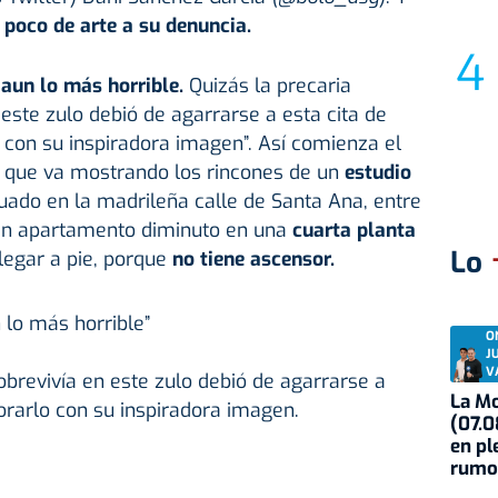
poco de arte a su denuncia.
 aun lo más horrible.
Quizás la precaria
 este zulo debió de agarrarse a esta cita de
 con su inspiradora imagen”. Así comienza el
l que va mostrando los rincones de un
estudio
uado en la madrileña calle de Santa Ana, entre
Un apartamento diminuto en una
cuarta planta
Lo
egar a pie, porque
no tiene ascensor.
 lo más horrible”
O
J
V
sobrevivía en este zulo debió de agarrarse a
La Mo
orarlo con su inspiradora imagen.
(07.0
en pl
rumo