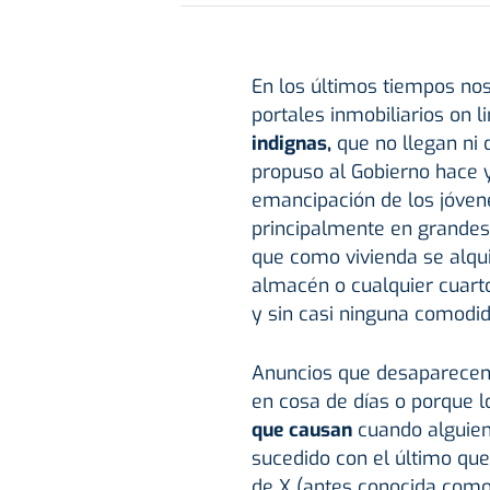
En los últimos tiempos no
portales inmobiliarios on l
indignas
,
que no llegan ni 
propuso al Gobierno hace 
emancipación de los jóven
principalmente en grande
que como vivienda se alquil
almacén o cualquier cuarto
y sin casi ninguna comodi
Anuncios que desaparecen 
en cosa de días o porque lo
que causan
cuando alguien 
sucedido con el último que 
de X (antes conocida como