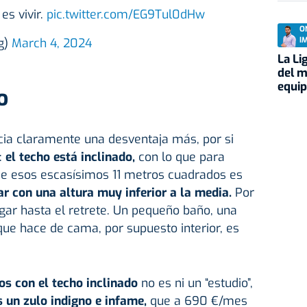
es vivir.
pic.twitter.com/EG9Tul0dHw
O
g)
March 4, 2024
I
La Li
del m
equi
o
ia claramente una desventaja más, por si
:
el techo está inclinado,
con lo que para
 de esos escasísimos 11 metros cuadrados es
r con una altura muy inferior a la media.
Por
egar hasta el retrete. Un pequeño baño, una
ue hace de cama, por supuesto interior, es
os con el techo inclinado
no es ni un “estudio”,
 un zulo indigno e infame,
que a 690 €/mes