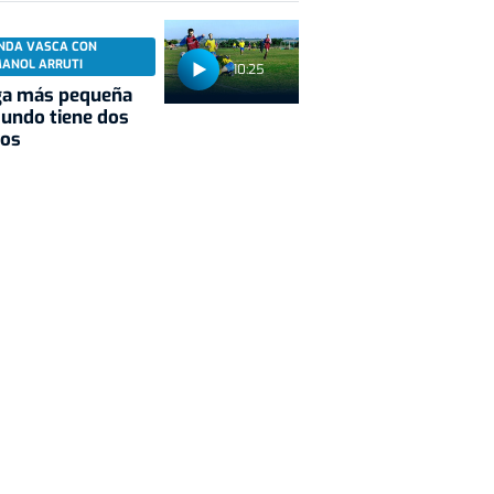
NDA VASCA CON
MANOL ARRUTI
10:25
ga más pequeña
undo tiene dos
pos