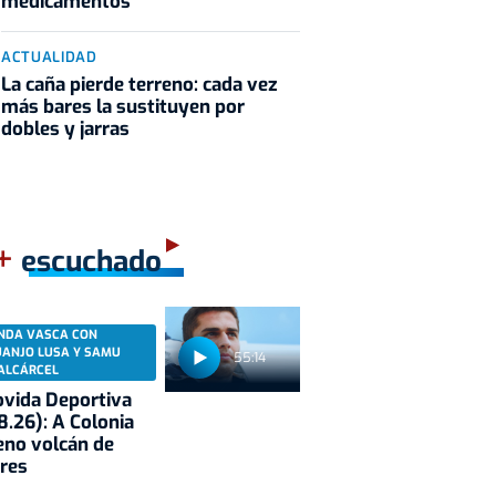
medicamentos
ACTUALIDAD
La caña pierde terreno: cada vez
más bares la sustituyen por
dobles y jarras
+
escuchado
NDA VASCA CON
UANJO LUSA Y SAMU
55:14
ALCÁRCEL
vida Deportiva
8.26): A Colonia
eno volcán de
res