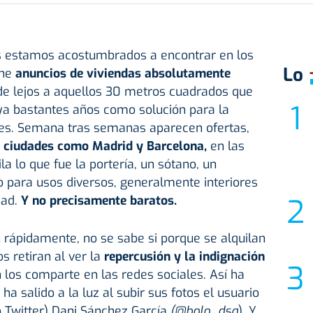
s estamos acostumbrados a encontrar en los
Lo
ine
anuncios de
viviendas absolutamente
de lejos a aquellos 30 metros cuadrados que
ya bastantes años como solución para la
es. Semana tras semanas aparecen ofertas,
s
ciudades como Madrid y Barcelona,
en las
a lo que fue la portería, un sótano, un
 para usos diversos, generalmente interiores
dad.
Y no precisamente baratos.
rápidamente, no se sabe si porque se alquilan
s retiran al ver la
repercusión y la indignación
los comparte en las redes sociales. Así ha
ha salido a la luz al subir sus fotos el usuario
 Twitter) Dani Sánchez García
(@bolo_dsg
). Y