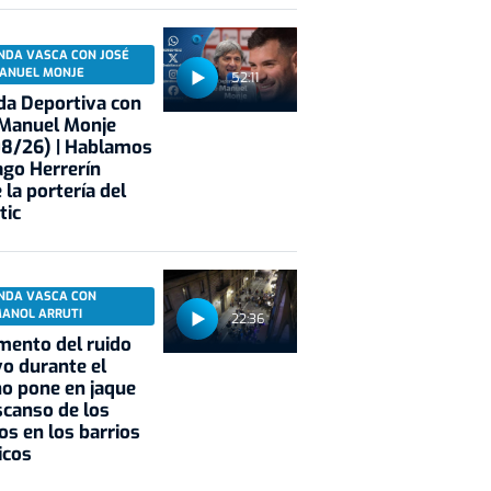
NDA VASCA CON JOSÉ
ANUEL MONJE
52:11
a Deportiva con
 Manuel Monje
08/26) | Hablamos
ago Herrerín
 la portería del
tic
NDA VASCA CON
MANOL ARRUTI
22:36
mento del ruido
vo durante el
o pone en jaque
scanso de los
os en los barrios
icos