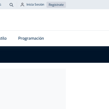
Inicia Sesión
Regístrate
6
Buscar
tilo
Programación