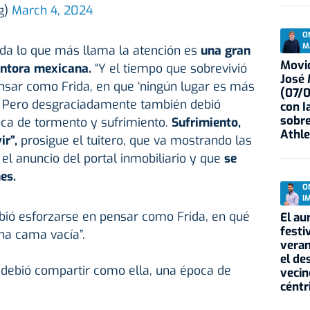
g)
March 4, 2024
O
M
nda lo que más llama la atención es
una gran
Movid
pintora mexicana.
“Y el tiempo que sobrevivió
José
nsar como Frida, en que ‘ningún lugar es más
(07/
’. Pero desgraciadamente también debió
con I
sobre
oca de tormento y sufrimiento.
Sufrimiento,
Athle
ir”,
prosigue el tuitero, que va mostrando las
 el anuncio del portal inmobiliario y que
se
es.
O
I
ebió esforzarse en pensar como Frida, en qué
El au
festi
na cama vacía”.
veran
el de
debió compartir como ella, una época de
vecin
céntr