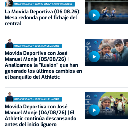
ONDA VASCA CON JUANJO LUSA Y SAMU VALCÁRCEL
La Movida Deportiva (06.08.26):
54:50
Mesa redonda por el fichaje del
central
ONDA VASCA CON JOSÉ MANUEL MONJE
Movida Deportiva con José
52:42
Manuel Monje (05/08/26) |
Analizamos la "ilusión" que han
generado los últimos cambios en
el banquillo del Athletic
ONDA VASCA CON JOSÉ MANUEL MONJE
Movida Deportiva con José
52:38
Manuel Monje (04/08/26) | El
Athletic continúa descansando
antes del inicio liguero