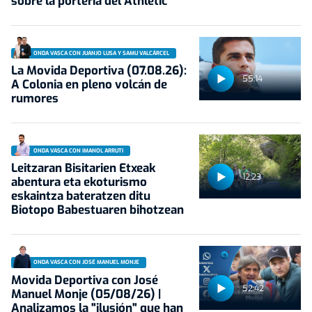
sobre la portería del Athletic
ONDA VASCA CON JUANJO LUSA Y SAMU VALCÁRCEL
La Movida Deportiva (07.08.26):
55:14
A Colonia en pleno volcán de
rumores
ONDA VASCA CON IMANOL ARRUTI
Leitzaran Bisitarien Etxeak
12:23
abentura eta ekoturismo
eskaintza bateratzen ditu
Biotopo Babestuaren bihotzean
ONDA VASCA CON JOSÉ MANUEL MONJE
Movida Deportiva con José
52:42
Manuel Monje (05/08/26) |
Analizamos la "ilusión" que han