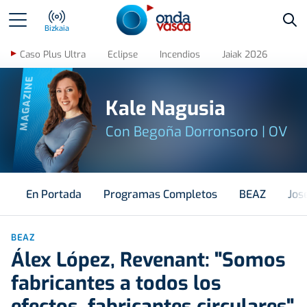
Bus
Bizkaia
Caso Plus Ultra
Eclipse
Incendios
Jaiak 2026
MAGAZINE
Kale Nagusia
Con Begoña Dorronsoro | OV
En Portada
Programas Completos
BEAZ
Jos
BEAZ
Álex López, Revenant: "Somos
fabricantes a todos los
efectos, fabricantes circulares"