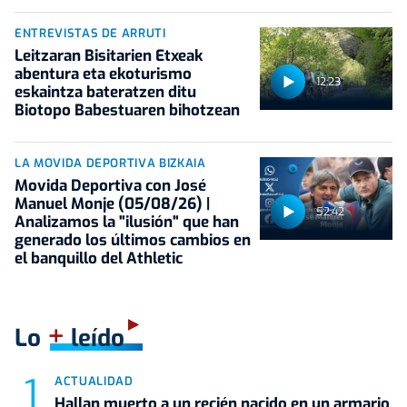
ENTREVISTAS DE ARRUTI
Leitzaran Bisitarien Etxeak
abentura eta ekoturismo
12:23
eskaintza bateratzen ditu
Biotopo Babestuaren bihotzean
LA MOVIDA DEPORTIVA BIZKAIA
Movida Deportiva con José
Manuel Monje (05/08/26) |
52:42
Analizamos la "ilusión" que han
generado los últimos cambios en
el banquillo del Athletic
+
Lo
leído
ACTUALIDAD
Hallan muerto a un recién nacido en un armario