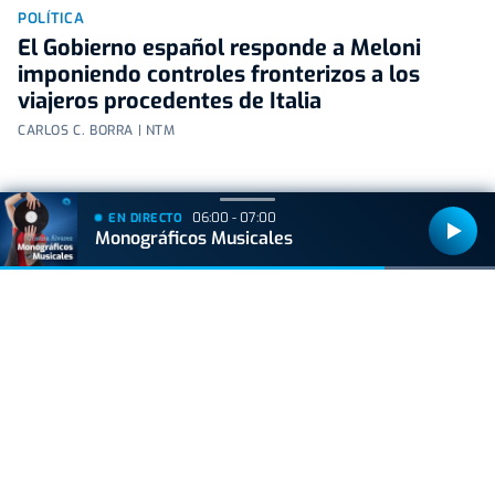
POLÍTICA
El Gobierno español responde a Meloni
imponiendo controles fronterizos a los
viajeros procedentes de Italia
CARLOS C. BORRA | NTM
06:00 - 07:00
EN DIRECTO
Monográficos Musicales
+
Lo
leído
VIDA Y ESTILO
¿Delfines que violan humanos, mito o realidad?
BIZKAIA
La efímera primera Cruz de Gorbeia