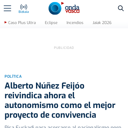
Bus
Bizkaia
Caso Plus Ultra
Eclipse
Incendios
Jaiak 2026
POLÍTICA
Alberto Núñez Feijóo
reivindica ahora el
autonomismo como el mejor
proyecto de convivencia
Pisa Euskadi para acercarse al nacionalismo pero