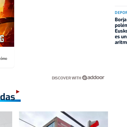
DEPO
Borja
polém
Eusko
es un
aritm
¡Cómo
DISCOVER WITH
adas