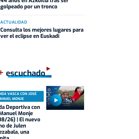
44 años en Azkoitia tras ser
golpeado por un tronco
ACTUALIDAD
Consulta los mejores lugares para
ver el eclipse en Euskadi
+
escuchado
NDA VASCA CON JOSÉ
ANUEL MONJE
51:59
a Deportiva con
 Manuel Monje
8/26) | El nuevo
no de Julen
ezabala, una
nita