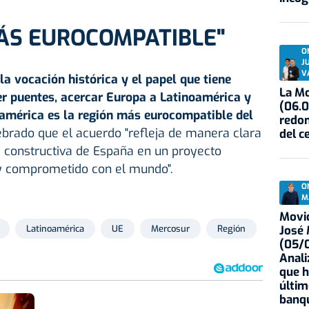
ÁS EUROCOMPATIBLE"
O
J
V
la vocación histórica y el papel que tiene
La Mo
r puentes, acercar Europa a Latinoamérica y
(06.0
américa es la región más eurocompatible del
redon
lebrado que el acuerdo "refleja de manera clara
del c
y constructiva de España en un proyecto
y comprometido con el mundo".
O
M
Movid
José
Latinoamérica
UE
Mercosur
Región
(05/0
Anali
que h
últim
banqu