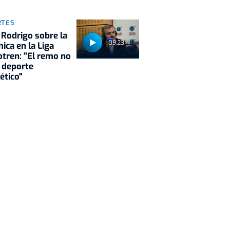
RTES
 Rodrigo sobre la
09:23
ica en la Liga
tren: "El remo no
 deporte
ético"