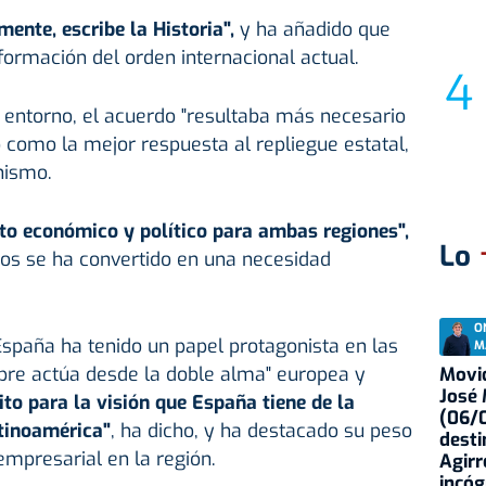
mente, escribe la Historia",
y ha añadido que
sformación del orden internacional actual.
 entorno, el acuerdo "resultaba más necesario
o como la mejor respuesta al repliegue estatal,
nismo.
ito económico y político para ambas regiones",
Lo
dos se ha convertido en una necesidad
O
spaña ha tenido un papel protagonista en las
M
pre actúa desde la doble alma" europea y
Movid
José
to para la visión que España tiene de la
(06/0
atinoamérica"
, ha dicho, y ha destacado su peso
desti
empresarial en la región.
Agirr
incóg