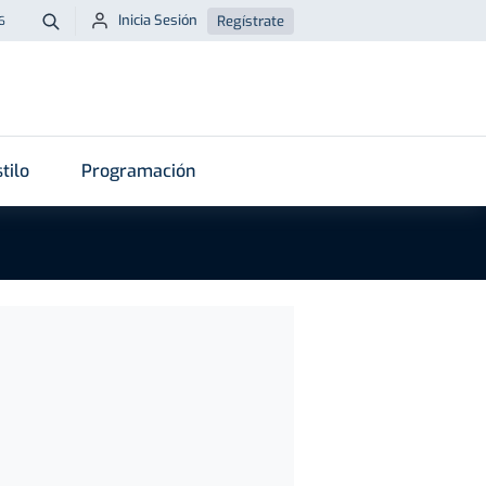
Inicia Sesión
Regístrate
6
Buscar
tilo
Programación