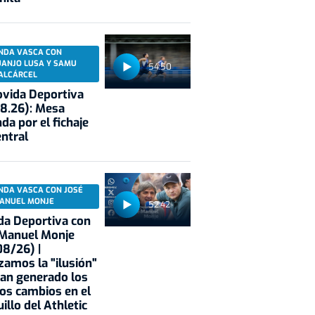
NDA VASCA CON
UANJO LUSA Y SAMU
54:50
ALCÁRCEL
vida Deportiva
8.26): Mesa
da por el fichaje
entral
NDA VASCA CON JOSÉ
ANUEL MONJE
52:42
a Deportiva con
 Manuel Monje
8/26) |
zamos la "ilusión"
an generado los
os cambios en el
illo del Athletic