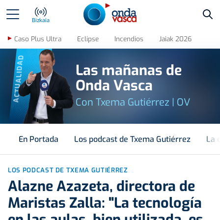
Bus
Bizkaia
Caso Plus Ultra
Eclipse
Incendios
Jaiak 2026
ACTUALIDAD
Las mañanas de
Onda Vasca
Con Txema Gutiérrez | OV
En Portada
Los podcast de Txema Gutiérrez
La 
LOS PODCAST DE TXEMA GUTIÉRREZ
Alazne Azazeta, directora de
Maristas Zalla: "La tecnología
en las aulas, bien utilizada, es