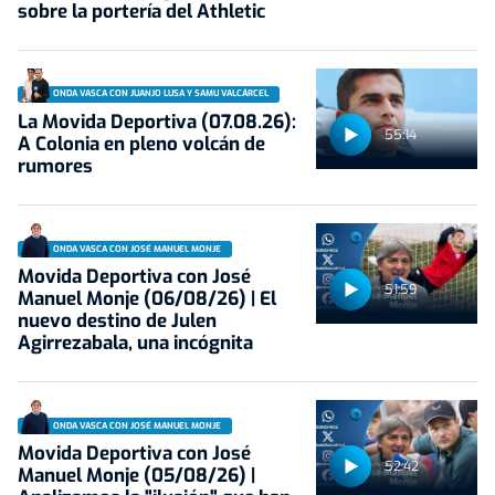
sobre la portería del Athletic
ONDA VASCA CON JUANJO LUSA Y SAMU VALCÁRCEL
La Movida Deportiva (07.08.26):
55:14
A Colonia en pleno volcán de
rumores
ONDA VASCA CON JOSÉ MANUEL MONJE
Movida Deportiva con José
51:59
Manuel Monje (06/08/26) | El
nuevo destino de Julen
Agirrezabala, una incógnita
ONDA VASCA CON JOSÉ MANUEL MONJE
Movida Deportiva con José
52:42
Manuel Monje (05/08/26) |