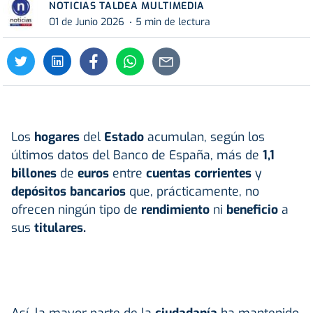
NOTICIAS TALDEA MULTIMEDIA
01 de Junio 2026
5 min de lectura
Los
hogares
del
Estado
acumulan, según los
últimos datos del Banco de España, más de
1,1
billones
de
euros
entre
cuentas corrientes
y
depósitos bancarios
que, prácticamente, no
ofrecen ningún tipo de
rendimiento
ni
beneficio
a
sus
titulares.
Así, la mayor parte de la
ciudadanía
ha mantenido