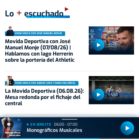
+
Lo
escuchado
ONDA VASCA CON JOSÉ MANUEL MONJE
Movida Deportiva con José
52:11
Manuel Monje (07/08/26) |
Hablamos con Iago Herrerín
sobre la portería del Athletic
ONDA VASCA CON JUANJO LUSA Y SAMU VALCÁRCEL
La Movida Deportiva (06.08.26):
54:50
Mesa redonda por el fichaje del
central
06:00 - 07:00
EN DIRECTO
ONDA VASCA CON JOSÉ MANUEL MONJE
Monográficos Musicales
Movida Deportiva con José
51:59