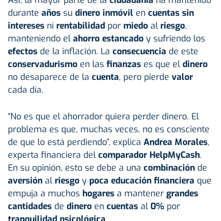
durante
años
su
dinero inmóvil
en
cuentas sin
intereses
ni
rentabilidad
por
miedo
al
riesgo
,
manteniendo el
ahorro estancado
y sufriendo los
efectos
de la inflación. La
consecuencia
de este
conservadurismo
en las
finanzas
es que el
dinero
no desaparece de la
cuenta
, pero pierde
valor
cada día.
“No es que el ahorrador quiera perder dinero. El
problema es que, muchas veces, no es consciente
de que lo está perdiendo”, explica
Andrea Morales
,
experta financiera del
comparador HelpMyCash
.
En su opinión, esto se debe a una
combinación
de
aversión
al
riesgo
y
poca educación financiera
que
empuja a muchos
hogares
a mantener
grandes
cantidades
de
dinero
en
cuentas
al
0%
por
tranquilidad psicológica
.