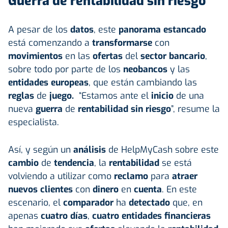
Guerra de rentabilidad sin riesgo
A pesar de los
datos
, este
panorama estancado
está comenzando a
transformarse
con
movimientos
en las
ofertas
del
sector bancario
,
sobre todo por parte de los
neobancos
y las
entidades europeas
,
que están cambiando las
reglas
de
juego.
“Estamos ante el
inicio
de una
nueva
guerra
de
rentabilidad sin riesgo
”, resume la
especialista.
Así, y según un
análisis
de HelpMyCash sobre este
cambio
de
tendencia
, la
rentabilidad
se está
volviendo a utilizar como
reclamo
para
atraer
nuevos clientes
con
dinero
en
cuenta
. En este
escenario, el
comparador
ha
detectado
que, en
apenas
cuatro días
,
cuatro
entidades financieras