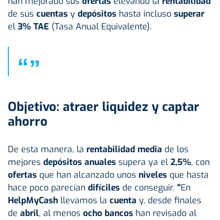
han mejorado sus
ofertas
elevando la
rentabilidad
de sus
cuentas
y
depósitos
hasta incluso
superar
el
3%
TAE
(Tasa Anual Equivalente).
“
”
Objetivo: atraer liquidez y captar
ahorro
De esta manera, la
rentabilidad media
de los
mejores
depósitos anuales
supera ya el
2,5%
, con
ofertas
que han alcanzado unos
niveles
que hasta
hace poco parecían
difíciles
de conseguir.
"
En
HelpMyCash
llevamos la
cuenta
y, desde finales
de
abril
, al menos
ocho bancos
han revisado al