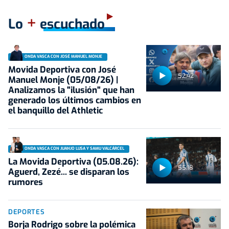
+
Lo
escuchado
ONDA VASCA CON JOSÉ MANUEL MONJE
Movida Deportiva con José
52:42
Manuel Monje (05/08/26) |
Analizamos la "ilusión" que han
generado los últimos cambios en
el banquillo del Athletic
ONDA VASCA CON JUANJO LUSA Y SAMU VALCÁRCEL
La Movida Deportiva (05.08.26):
55:18
Aguerd, Zezé... se disparan los
rumores
DEPORTES
Borja Rodrigo sobre la polémica