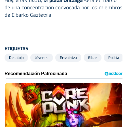
Hoy, a las 19.00, la
plaza Untzaga
será el marco
de una concentración convocada por los miembros
de Eibarko Gaztetxia
ETIQUETAS
Desalojo
Jóvenes
Ertzaintza
Eibar
Policía