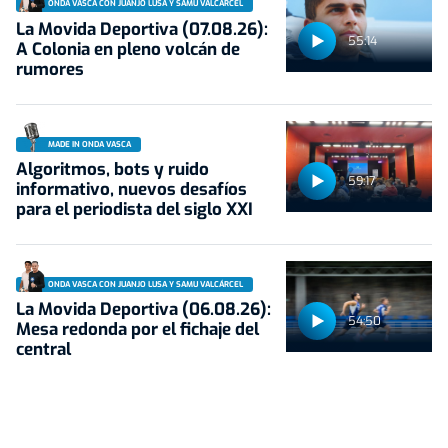
ONDA VASCA CON JUANJO LUSA Y SAMU VALCÁRCEL
La Movida Deportiva (07.08.26):
55:14
A Colonia en pleno volcán de
rumores
MADE IN ONDA VASCA
Algoritmos, bots y ruido
59:17
informativo, nuevos desafíos
para el periodista del siglo XXI
ONDA VASCA CON JUANJO LUSA Y SAMU VALCÁRCEL
La Movida Deportiva (06.08.26):
54:50
Mesa redonda por el fichaje del
central