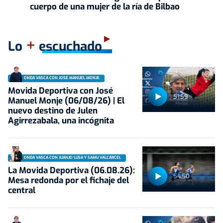
cuerpo de una mujer de la ría de Bilbao
+
Lo
escuchado
ONDA VASCA CON JOSÉ MANUEL MONJE
Movida Deportiva con José
51:59
Manuel Monje (06/08/26) | El
nuevo destino de Julen
Agirrezabala, una incógnita
ONDA VASCA CON JUANJO LUSA Y SAMU VALCÁRCEL
La Movida Deportiva (06.08.26):
54:50
Mesa redonda por el fichaje del
central