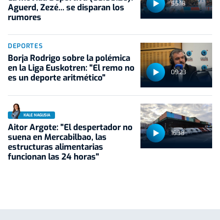
55:18
Aguerd, Zezé... se disparan los
rumores
DEPORTES
Borja Rodrigo sobre la polémica
en la Liga Euskotren: "El remo no
09:23
es un deporte aritmético"
KALE NAGUSIA
Aitor Argote: "El despertador no
16:38
suena en Mercabilbao, las
estructuras alimentarias
funcionan las 24 horas"