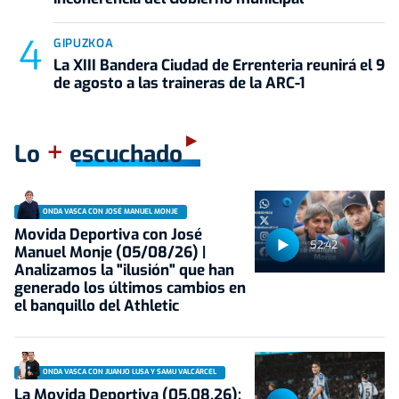
GIPUZKOA
La XIII Bandera Ciudad de Errenteria reunirá el 9
de agosto a las traineras de la ARC-1
+
Lo
escuchado
ONDA VASCA CON JOSÉ MANUEL MONJE
Movida Deportiva con José
52:42
Manuel Monje (05/08/26) |
Analizamos la "ilusión" que han
generado los últimos cambios en
el banquillo del Athletic
ONDA VASCA CON JUANJO LUSA Y SAMU VALCÁRCEL
La Movida Deportiva (05.08.26):