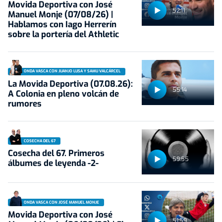
Movida Deportiva con José
52:11
Manuel Monje (07/08/26) |
Hablamos con Iago Herrerín
sobre la portería del Athletic
ONDA VASCA CON JUANJO LUSA Y SAMU VALCÁRCEL
La Movida Deportiva (07.08.26):
55:14
A Colonia en pleno volcán de
rumores
COSECHA DEL 67
Cosecha del 67. Primeros
59:55
álbumes de leyenda -2-
ONDA VASCA CON JOSÉ MANUEL MONJE
Movida Deportiva con José
51:59