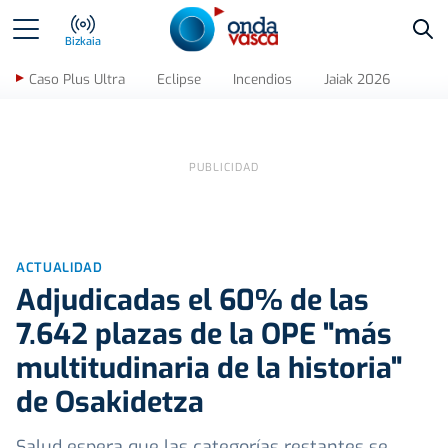
Bus
Bizkaia
Caso Plus Ultra
Eclipse
Incendios
Jaiak 2026
ACTUALIDAD
Adjudicadas el 60% de las
7.642 plazas de la OPE "más
multitudinaria de la historia"
de Osakidetza
Salud espera que las categorías restantes se