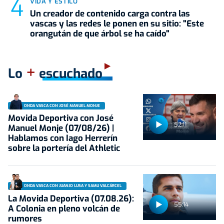
VIDA Y ESTILO
Un creador de contenido carga contra las
vascas y las redes le ponen en su sitio: "Este
orangután de que árbol se ha caído"
+
Lo
escuchado
ONDA VASCA CON JOSÉ MANUEL MONJE
Movida Deportiva con José
52:11
Manuel Monje (07/08/26) |
Hablamos con Iago Herrerín
sobre la portería del Athletic
ONDA VASCA CON JUANJO LUSA Y SAMU VALCÁRCEL
La Movida Deportiva (07.08.26):
55:14
A Colonia en pleno volcán de
rumores