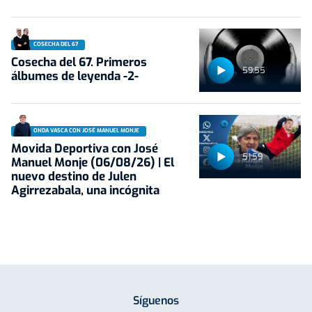
COSECHA DEL 67
Cosecha del 67. Primeros
59:55
álbumes de leyenda -2-
ONDA VASCA CON JOSÉ MANUEL MONJE
Movida Deportiva con José
51:59
Manuel Monje (06/08/26) | El
nuevo destino de Julen
Agirrezabala, una incógnita
Síguenos