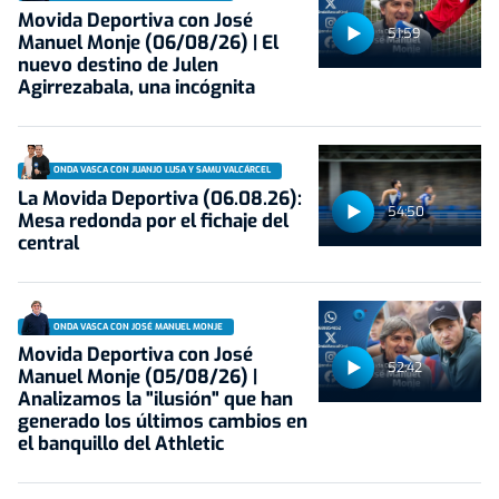
Movida Deportiva con José
51:59
Manuel Monje (06/08/26) | El
nuevo destino de Julen
Agirrezabala, una incógnita
ONDA VASCA CON JUANJO LUSA Y SAMU VALCÁRCEL
La Movida Deportiva (06.08.26):
54:50
Mesa redonda por el fichaje del
central
ONDA VASCA CON JOSÉ MANUEL MONJE
Movida Deportiva con José
52:42
Manuel Monje (05/08/26) |
Analizamos la "ilusión" que han
generado los últimos cambios en
el banquillo del Athletic