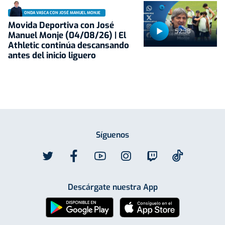
ONDA VASCA CON JOSÉ MANUEL MONJE
Movida Deportiva con José
52:38
Manuel Monje (04/08/26) | El
Athletic continúa descansando
antes del inicio liguero
Síguenos
Descárgate nuestra App