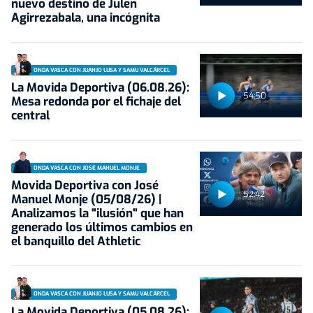
nuevo destino de Julen
Agirrezabala, una incógnita
ONDA VASCA CON JUANJO LUSA Y SAMU VALCÁRCEL
La Movida Deportiva (06.08.26):
54:50
Mesa redonda por el fichaje del
central
ONDA VASCA CON JOSÉ MANUEL MONJE
Movida Deportiva con José
52:42
Manuel Monje (05/08/26) |
Analizamos la "ilusión" que han
generado los últimos cambios en
el banquillo del Athletic
ONDA VASCA CON JUANJO LUSA Y SAMU VALCÁRCEL
La Movida Deportiva (05.08.26):