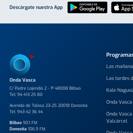
Descárgate nuestra App
Programa
Las mañana
Las tardes 
Onda Vasca
C/ Padre Lojendio 2 - 1º 48008 Bilbao
Kale Nagusi
Tel:
94 413 25 80
Onda Vasca 
Avenida de Tolosa 23-25 20018 Donostia
Tel:
943 42 36 44
Onda Vasca 
Valcárcel
Bilbao
90.1 FM
Donostia
106.9 FM
Onda Vasca 