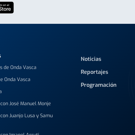
s
Noticias
s de Onda Vasca
Reportajes
de Onda Vasca
Programación
a
con José Manuel Monje
con Juanjo Lusa y Samu
con Imanol Arruti