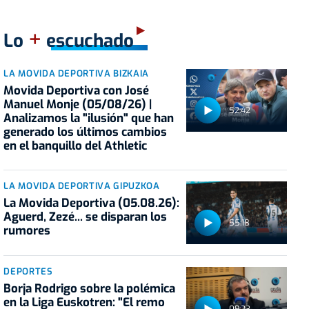
+
Lo
escuchado
LA MOVIDA DEPORTIVA BIZKAIA
Movida Deportiva con José
Manuel Monje (05/08/26) |
52:42
Analizamos la "ilusión" que han
generado los últimos cambios
en el banquillo del Athletic
LA MOVIDA DEPORTIVA GIPUZKOA
La Movida Deportiva (05.08.26):
Aguerd, Zezé... se disparan los
55:18
rumores
DEPORTES
Borja Rodrigo sobre la polémica
en la Liga Euskotren: "El remo
09:23