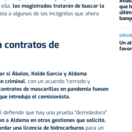
Anali
ella,
los magistrados tratarán de buscar la
que h
últim
sta a algunas de las incógnitas que ahora
banqu
GIPUZ
 contratos de
Un at
favor
ar si Ábalos, Koldo García y Aldama
ón criminal
, con un acuerdo "cerrado y
contratos de mascarillas en pandemia fuesen
ue introdujo el comisionista.
cal defiende que hay una prueba "demoledora"
n a Aldama en otras gestiones que solicitó,
rdar una licencia de hidrocarburos
para un