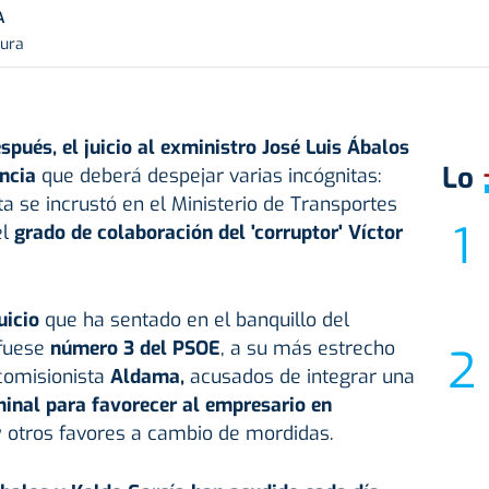
A
tura
spués, el juicio al exministro
José Luis Ábalos
Lo
ncia
que deberá despejar varias incógnitas:
a se incrustó en el Ministerio de Transportes
l
grado de colaboración del 'corruptor' Víctor
uicio
que ha sentado en el banquillo del
 fuese
número 3 del PSOE
, a su más estrecho
 comisionista
Aldama,
acusados de integrar una
minal para favorecer al empresario en
y otros favores a cambio de mordidas.