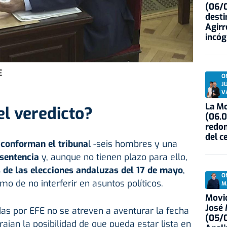
(06/0
desti
Agirr
incóg
E
O
J
V
La Mo
l veredicto?
(06.0
redon
del c
 conforman el tribuna
l -seis hombres y una
 sentencia
y, aunque no tienen plazo para ello,
 de las elecciones andaluzas del 17 de mayo
,
O
mo de no interferir en asuntos políticos.
M
Movid
José
das por EFE no se atreven a aventurar la fecha
(05/0
ajan la posibilidad de que pueda estar lista en