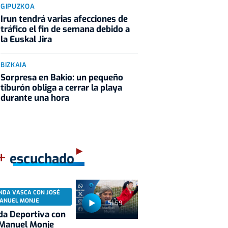
GIPUZKOA
Irun tendrá varias afecciones de
tráfico el fin de semana debido a
la Euskal Jira
BIZKAIA
Sorpresa en Bakio: un pequeño
tiburón obliga a cerrar la playa
durante una hora
+
escuchado
NDA VASCA CON JOSÉ
ANUEL MONJE
51:59
a Deportiva con
 Manuel Monje