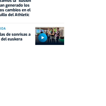
zamos la "ilusión"
an generado los
os cambios en el
illo del Athletic
KOA
las de sonrisas a
01:06
 del euskera