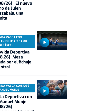
8/26) | El nuevo
no de Julen
ezabala, una
nita
NDA VASCA CON
UANJO LUSA Y SAMU
54:50
ALCÁRCEL
vida Deportiva
8.26): Mesa
da por el fichaje
entral
NDA VASCA CON JOSÉ
ANUEL MONJE
52:42
a Deportiva con
 Manuel Monje
8/26) |