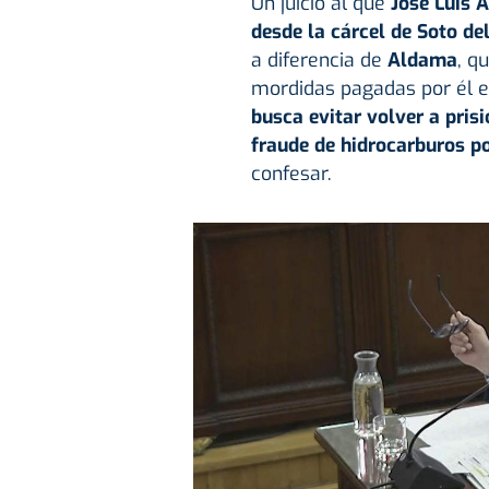
Un juicio al que
José Luis 
desde la cárcel de Soto de
a diferencia de
Aldama
, q
mordidas pagadas por él e
busca evitar volver a pri
fraude de hidrocarburos po
confesar.