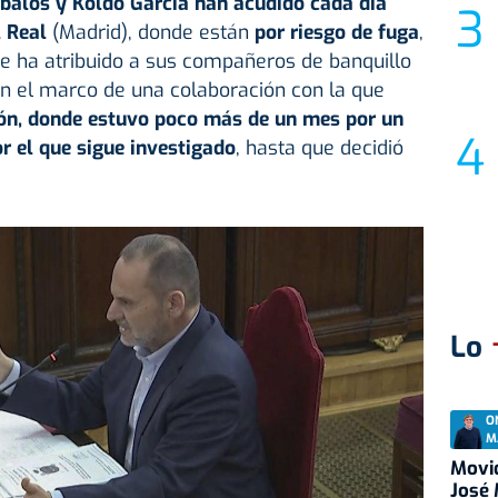
Ábalos y Koldo García han acudido cada día
l Real
(Madrid), donde están
por riesgo de fuga
,
ue ha atribuido a sus compañeros de banquillo
n el marco de una colaboración con la que
sión, donde estuvo poco más de un mes por un
r el que sigue investigado
, hasta que decidió
Lo
O
M
Movid
José