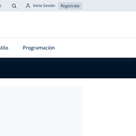
Inicia Sesión
Regístrate
6
Buscar
tilo
Programación