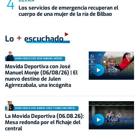
BIZKAIA
Los servicios de emergencia recuperan el
cuerpo de una mujer de la ría de Bilbao
+
Lo
escuchado
ONDA VASCA CON JOSÉ MANUEL MONJE
Movida Deportiva con José
51:59
Manuel Monje (06/08/26) | El
nuevo destino de Julen
Agirrezabala, una incógnita
ONDA VASCA CON JUANJO LUSA Y SAMU VALCÁRCEL
La Movida Deportiva (06.08.26):
54:50
Mesa redonda por el fichaje del
central