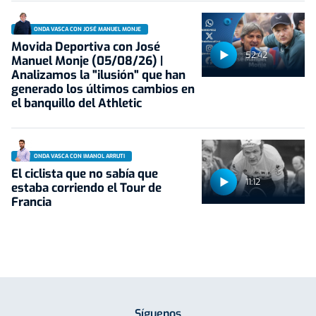
ONDA VASCA CON JOSÉ MANUEL MONJE
Movida Deportiva con José
52:42
Manuel Monje (05/08/26) |
Analizamos la "ilusión" que han
generado los últimos cambios en
el banquillo del Athletic
ONDA VASCA CON IMANOL ARRUTI
El ciclista que no sabía que
11:12
estaba corriendo el Tour de
Francia
Síguenos