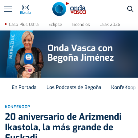
Bus
Bizkaia
Caso Plus Ultra
Eclipse
Incendios
Jaiak 2026
MAGAZINE
Onda Vasca con
Begoña Jiménez
En Portada
Los Podcasts de Begoña
KonfeKoop
KONFEKOOP
20 aniversario de Arizmendi
Ikastola, la más grande de
Euskadi