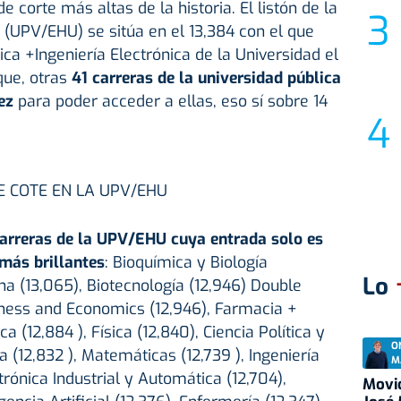
e corte más altas de la historia. El listón de la
 (UPV/EHU) se sitúa en el 13,384 con el que
ica +Ingeniería Electrónica de la Universidad el
que, otras
41 carreras de la universidad pública
ez
para poder acceder a ellas, eso sí sobre 14
E COTE EN LA UPV/EHU
 carreras de la UPV/EHU cuya entrada solo es
más brillantes
: Bioquímica y Biología
Lo
na (13,065), Biotecnología (12,946) Double
iness and Economics (12,946), Farmacia +
 (12,884 ), Física (12,840), Ciencia Política y
O
a (12,832 ), Matemáticas (12,739 ), Ingeniería
M
rónica Industrial y Automática (12,704),
Movid