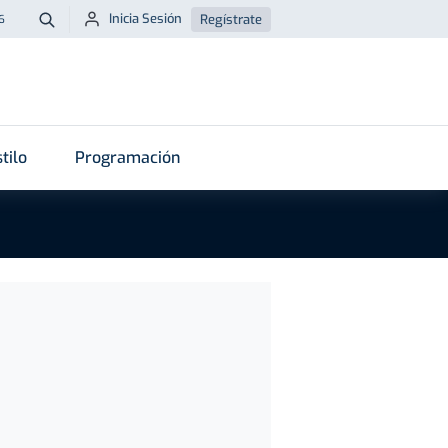
Inicia Sesión
Regístrate
6
Buscar
tilo
Programación