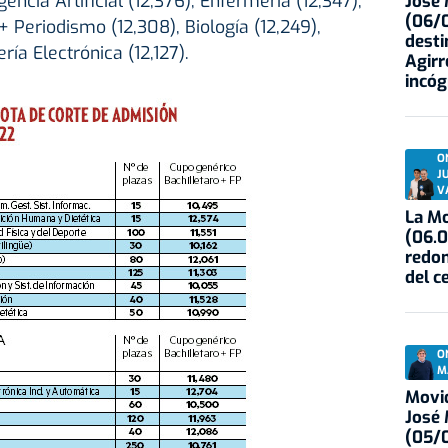
gencia Artificial (12,376), Enfermería (12,347),
José
(06/0
 Periodismo (12,308), Biología (12,249),
desti
ería Electrónica (12,127).
Agirr
incóg
O
J
V
La Mo
(06.0
redon
del c
O
M
Movid
José
(05/0