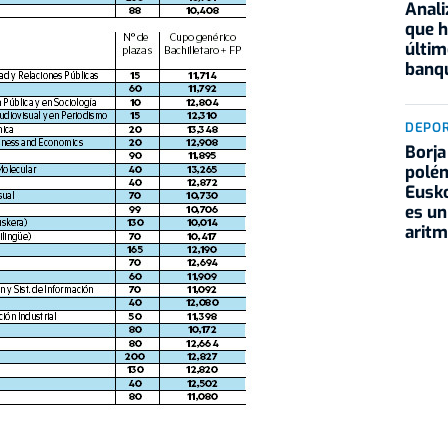
Anali
que h
últim
banqu
DEPO
Borja
polém
Eusko
es un
aritm