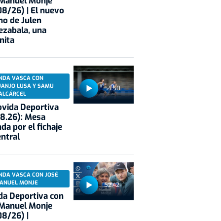
 Manuel Monje
8/26) | El nuevo
no de Julen
ezabala, una
nita
NDA VASCA CON
UANJO LUSA Y SAMU
54:50
ALCÁRCEL
vida Deportiva
8.26): Mesa
da por el fichaje
entral
NDA VASCA CON JOSÉ
ANUEL MONJE
52:42
a Deportiva con
 Manuel Monje
8/26) |