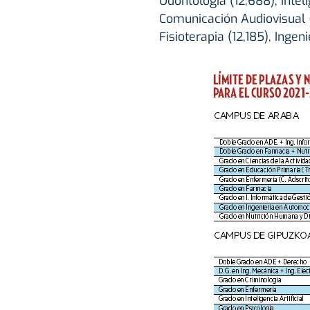
Odontología (12,688), Inteli
Comunicación Audiovisual +
Fisioterapia (12,185), Ingeni