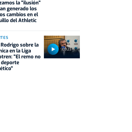
zamos la "ilusión"
an generado los
os cambios en el
illo del Athletic
RTES
 Rodrigo sobre la
09:23
ica en la Liga
tren: "El remo no
 deporte
ético"