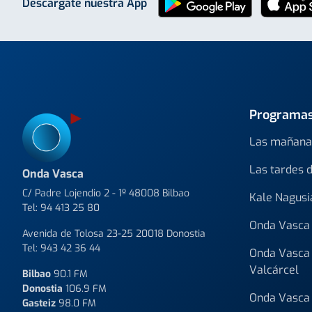
Descárgate nuestra App
Programa
Las mañana
Las tardes 
Onda Vasca
C/ Padre Lojendio 2 - 1º 48008 Bilbao
Kale Nagusi
Tel:
94 413 25 80
Onda Vasca 
Avenida de Tolosa 23-25 20018 Donostia
Tel:
943 42 36 44
Onda Vasca 
Valcárcel
Bilbao
90.1 FM
Donostia
106.9 FM
Onda Vasca 
Gasteiz
98.0 FM