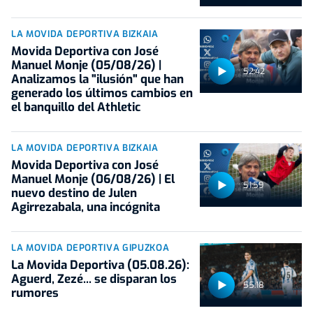
LA MOVIDA DEPORTIVA BIZKAIA
Movida Deportiva con José
Manuel Monje (05/08/26) |
52:42
Analizamos la "ilusión" que han
generado los últimos cambios en
el banquillo del Athletic
LA MOVIDA DEPORTIVA BIZKAIA
Movida Deportiva con José
Manuel Monje (06/08/26) | El
51:59
nuevo destino de Julen
Agirrezabala, una incógnita
LA MOVIDA DEPORTIVA GIPUZKOA
La Movida Deportiva (05.08.26):
Aguerd, Zezé... se disparan los
55:18
rumores