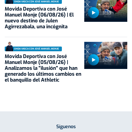
ONDA VASCA CON JOSÉ MANUEL MONJE
Movida Deportiva con José
51:59
Manuel Monje (06/08/26) | El
nuevo destino de Julen
Agirrezabala, una incógnita
ONDA VASCA CON JOSÉ MANUEL MONJE
Movida Deportiva con José
52:42
Manuel Monje (05/08/26) |
Analizamos la "ilusión" que han
generado los últimos cambios en
el banquillo del Athletic
Síguenos