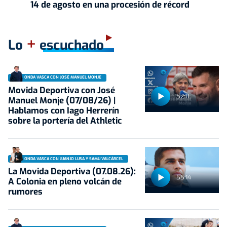
14 de agosto en una procesión de récord
+
Lo
escuchado
ONDA VASCA CON JOSÉ MANUEL MONJE
Movida Deportiva con José
52:11
Manuel Monje (07/08/26) |
Hablamos con Iago Herrerín
sobre la portería del Athletic
ONDA VASCA CON JUANJO LUSA Y SAMU VALCÁRCEL
La Movida Deportiva (07.08.26):
55:14
A Colonia en pleno volcán de
rumores