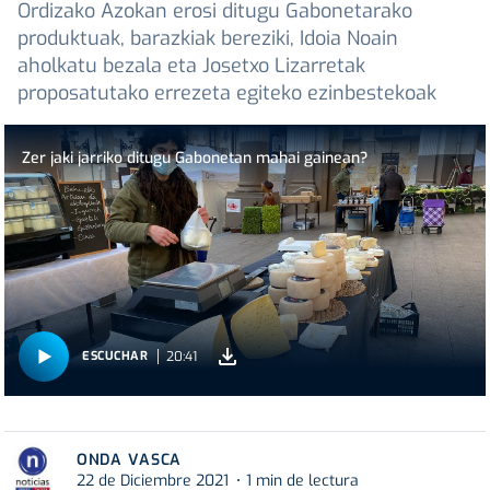
Ordizako Azokan erosi ditugu Gabonetarako
produktuak, barazkiak bereziki, Idoia Noain
aholkatu bezala eta Josetxo Lizarretak
proposatutako errezeta egiteko ezinbestekoak
Zer jaki jarriko ditugu Gabonetan mahai gainean?
20:41
ESCUCHAR
ONDA VASCA
22 de Diciembre 2021
1 min de lectura