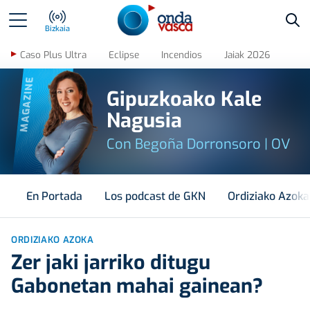
Bus
Bizkaia
Caso Plus Ultra
Eclipse
Incendios
Jaiak 2026
MAGAZINE
Gipuzkoako Kale
Nagusia
Con Begoña Dorronsoro | OV
En Portada
Los podcast de GKN
Ordiziako Azoka
ORDIZIAKO AZOKA
Zer jaki jarriko ditugu
Gabonetan mahai gainean?