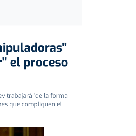
nipuladoras"
r" el proceso
ev trabajará "de la forma
nes que compliquen el