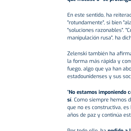
En este sentido, ha reitera
"rotundamente", si bien "al
"soluciones razonables". 
manipulación rusa", ha dic
Zelenski también ha afirma
la forma más rápida y cons
fuego, algo que ya han ab
estadounidenses y sus soc
"
No estamos imponiendo co
sí
. Como siempre hemos dic
que no es constructiva, es
años de paz y continúa esta
Por todo ello, ha
pedido a 