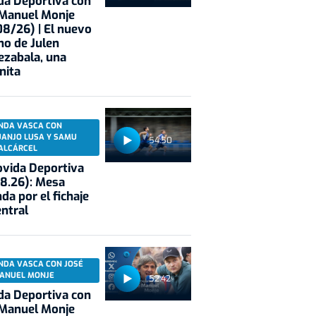
a Deportiva con
 Manuel Monje
8/26) | El nuevo
no de Julen
ezabala, una
nita
NDA VASCA CON
UANJO LUSA Y SAMU
54:50
ALCÁRCEL
vida Deportiva
8.26): Mesa
da por el fichaje
entral
NDA VASCA CON JOSÉ
ANUEL MONJE
52:42
a Deportiva con
 Manuel Monje