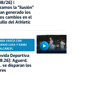
8/26) |
zamos la "ilusión"
an generado los
os cambios en el
illo del Athletic
NDA VASCA CON
UANJO LUSA Y SAMU
55:18
ALCÁRCEL
vida Deportiva
8.26): Aguerd,
.. se disparan los
res