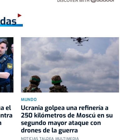
DISCOVER WITH
adas
MUNDO
a el
Ucrania golpea una refinería a
ontra
250 kilómetros de Moscú en su
h
segundo mayor ataque con
drones de la guerra
NOTICIAS TALDEA MULTIMEDIA