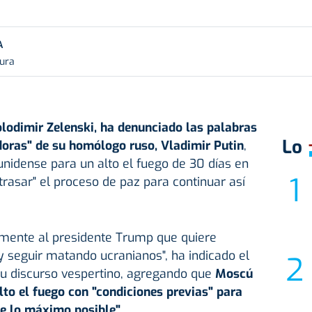
A
tura
lodimir Zelenski, ha denunciado las palabras
Lo
doras" de su homólogo ruso, Vladimir Putin
,
nidense para un alto el fuego de 30 días en
trasar" el proceso de paz para continuar así
tamente al presidente Trump que quiere
y seguir matando ucranianos", ha indicado el
u discurso vespertino, agregando que
Moscú
lto el fuego con "condiciones previas" para
ue lo máximo posible"
.