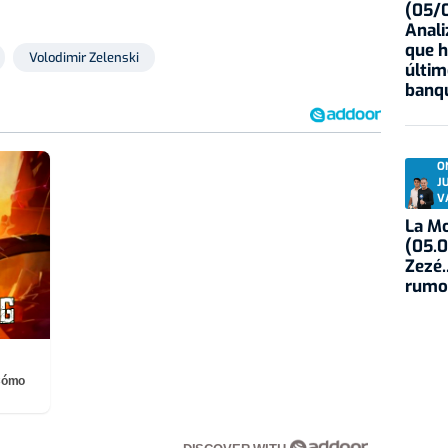
(05/0
Anali
que h
Volodimir Zelenski
últim
banqu
O
J
V
La Mo
(05.0
Zezé.
rumo
¡Cómo