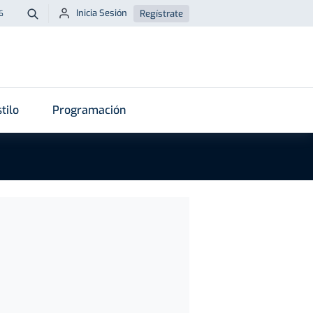
Inicia Sesión
Regístrate
6
Buscar
tilo
Programación