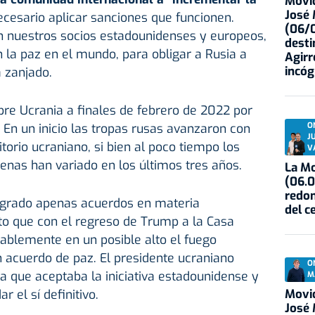
Movid
José
necesario aplicar sanciones que funcionen.
(06/0
 nuestros socios estadounidenses y europeos,
desti
 la paz en el mundo, para obligar a Rusia a
Agirr
incóg
a zanjado.
bre Ucrania a finales de febrero de 2022 por
O
. En un inicio las tropas rusas avanzaron con
J
itorio ucraniano, si bien al poco tiempo los
V
enas han variado en los últimos tres años.
La Mo
(06.0
redon
ogrado apenas acuerdos en materia
del c
erto que con el regreso de Trump a la Casa
ablemente en un posible alto el fuego
 acuerdo de paz. El presidente ucraniano
O
que aceptaba la iniciativa estadounidense y
M
Movid
 el sí definitivo.
José