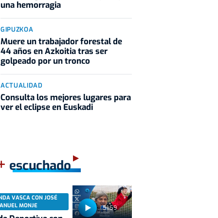
una hemorragia
GIPUZKOA
Muere un trabajador forestal de
44 años en Azkoitia tras ser
golpeado por un tronco
ACTUALIDAD
Consulta los mejores lugares para
ver el eclipse en Euskadi
+
escuchado
NDA VASCA CON JOSÉ
ANUEL MONJE
51:59