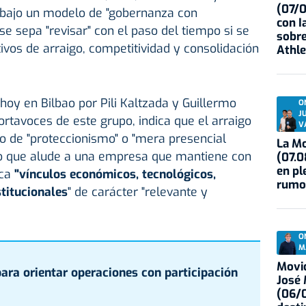
(07/
 bajo un modelo de "gobernanza con
con I
se sepa "revisar" con el paso del tiempo si se
sobre
ivos de arraigo, competitividad y consolidación
Athle
oy en Bilbao por Pili Kaltzada y Guillermo
O
J
tavoces de este grupo, indica que el arraigo
V
o de "proteccionismo" o "mera presencial
La Mo
sino que alude a una empresa que mantiene con
(07.0
en pl
ica
"vínculos económicos, tecnológicos,
rumo
stitucionales
" de carácter "relevante y
O
M
Movid
para orientar operaciones con participación
José
(06/0