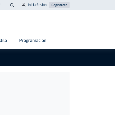
Inicia Sesión
Regístrate
6
Buscar
tilo
Programación