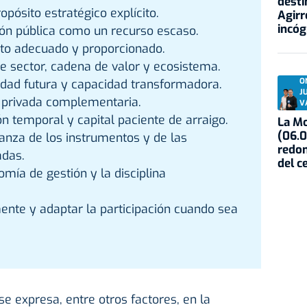
desti
pósito estratégico explícito.
Agirr
incóg
ción pública como un recurso escaso.
nto adecuado y proporcionado.
de sector, cadena de valor y ecosistema.
idad futura y capacidad transformadora.
O
J
n privada complementaria.
V
ón temporal y capital paciente de arraigo.
La Mo
(06.0
anza de los instrumentos y de las
redon
adas.
del c
mía de gestión y la disciplina
ente y adaptar la participación cuando sea
 se expresa, entre otros factores, en la