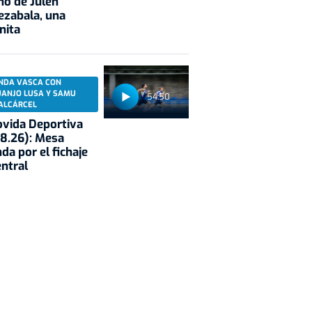
no de Julen
ezabala, una
nita
NDA VASCA CON
UANJO LUSA Y SAMU
54:50
ALCÁRCEL
vida Deportiva
8.26): Mesa
da por el fichaje
entral