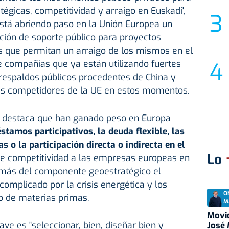
égicas, competitividad y arraigo en Euskadi',
está abriendo paso en la Unión Europea un
ión de soporte público para proyectos
s que permitan un arraigo de los mismos en el
de compañías que ya están utilizando fuertes
respaldos públicos procedentes de China y
es competidores de la UE en estos momentos.
me destaca que han ganado peso en Europa
éstamos participativos, la deuda flexible, las
 o la participación directa o indirecta en el
Lo
 de competitividad a las empresas europeas en
emás del componente geoestratégico el
omplicado por la crisis energética y los
O
o de materias primas.
M
Movid
ave es "seleccionar, bien, diseñar bien y
José