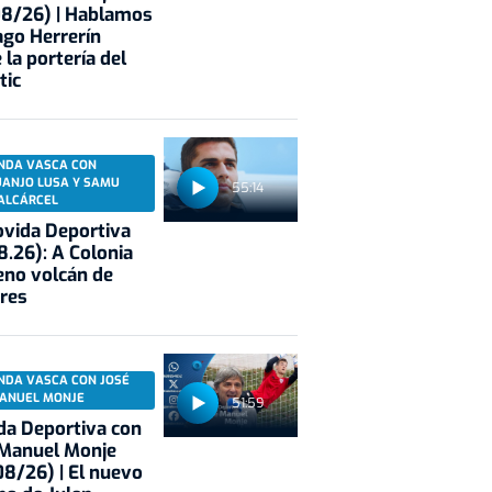
08/26) | Hablamos
ago Herrerín
 la portería del
tic
NDA VASCA CON
UANJO LUSA Y SAMU
55:14
ALCÁRCEL
vida Deportiva
8.26): A Colonia
eno volcán de
res
NDA VASCA CON JOSÉ
ANUEL MONJE
51:59
a Deportiva con
 Manuel Monje
8/26) | El nuevo