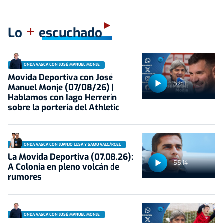
+
Lo
escuchado
ONDA VASCA CON JOSÉ MANUEL MONJE
Movida Deportiva con José
52:11
Manuel Monje (07/08/26) |
Hablamos con Iago Herrerín
sobre la portería del Athletic
ONDA VASCA CON JUANJO LUSA Y SAMU VALCÁRCEL
La Movida Deportiva (07.08.26):
55:14
A Colonia en pleno volcán de
rumores
ONDA VASCA CON JOSÉ MANUEL MONJE