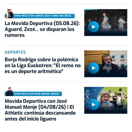
ONDA VASCA CON JUANJO LUSA Y SAMU VALCÁRCEL
La Movida Deportiva (05.08.26):
55:18
Aguerd, Zezé... se disparan los
rumores
DEPORTES
Borja Rodrigo sobre la polémica
en la Liga Euskotren: "El remo no
09:23
es un deporte aritmético"
ONDA VASCA CON JOSÉ MANUEL MONJE
Movida Deportiva con José
52:38
Manuel Monje (04/08/26) | El
Athletic continúa descansando
antes del inicio liguero