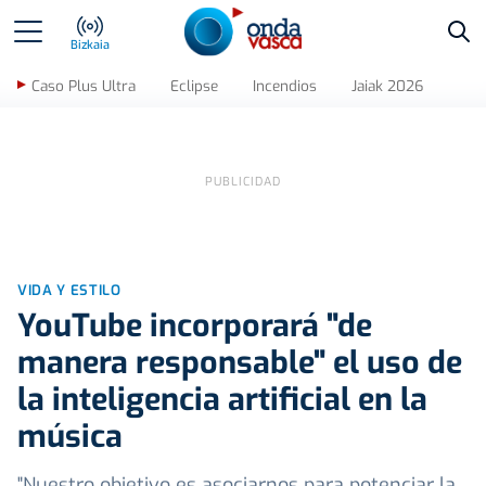
Bus
Bizkaia
Caso Plus Ultra
Eclipse
Incendios
Jaiak 2026
VIDA Y ESTILO
YouTube incorporará "de
manera responsable" el uso de
la inteligencia artificial en la
música
"Nuestro objetivo es asociarnos para potenciar la