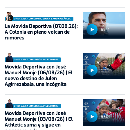
ONDA VASCA CON JUANJO LUSA Y SAMU VALCÁRCEL
La Movida Deportiva (07.08.26):
55:14
A Colonia en pleno volcán de
rumores
ONDA VASCA CON JOSÉ MANUEL MONJE
Movida Deportiva con José
51:59
Manuel Monje (06/08/26) | El
nuevo destino de Julen
Agirrezabala, una incógnita
ONDA VASCA CON JOSÉ MANUEL MONJE
Movida Deportiva con José
53:04
Manuel Monje (03/08/26) | El
Athletic suma y sigue en