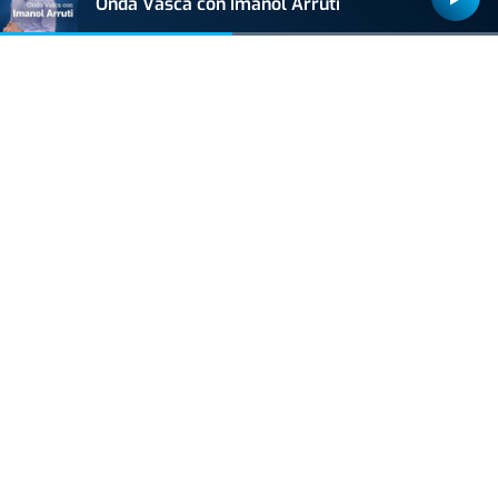
Onda Vasca con Imanol Arruti
ACTUALIDAD
Hallan muerto a un recién nacido en un armario
después de que su madre ingresara en el
hospital por una hemorragia
VIDA Y ESTILO
El impactante cambio físico de Russell Crowe a
los 62 años: músculos, 25 kilos menos y una
nueva vida
BIZKAIA
Sorpresa en Bakio: un pequeño tiburón obliga a
cerrar la playa durante una hora
VIDA Y ESTILO
Adiós a los robos en vacaciones: el truco del
felpudo para una casa segura en verano