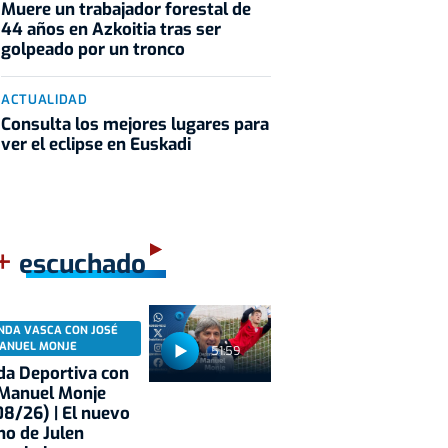
Muere un trabajador forestal de
44 años en Azkoitia tras ser
golpeado por un tronco
ACTUALIDAD
Consulta los mejores lugares para
ver el eclipse en Euskadi
+
escuchado
NDA VASCA CON JOSÉ
ANUEL MONJE
51:59
a Deportiva con
 Manuel Monje
8/26) | El nuevo
no de Julen