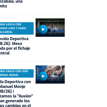
ezabala, una
nita
NDA VASCA CON
UANJO LUSA Y SAMU
54:50
ALCÁRCEL
vida Deportiva
8.26): Mesa
da por el fichaje
entral
NDA VASCA CON JOSÉ
ANUEL MONJE
52:42
a Deportiva con
 Manuel Monje
8/26) |
zamos la "ilusión"
an generado los
os cambios en el