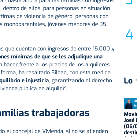
ían hasta ahora para las familias con ingresos
, dentro de ellos, para personas en situación
timas de violencia de género, personas con
lias monoparentales, jóvenes menores de 35
as que cuentan con ingresos de entre 15.000 y
ones mínimas de que se les adjudique una
 hacer frente a los precios de los alquileres
 forma, ha resaltado Bilbao, con esta medida
Lo
uilibrio e injusticia
, garantizando el derecho
vienda pública en alquiler".
O
M
amilias trabajadoras
Movid
José
(06/0
o el concejal de Vivienda, si no se atienden
desti