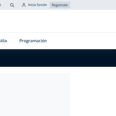
Inicia Sesión
Regístrate
6
Buscar
tilo
Programación