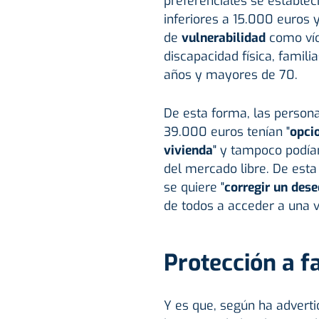
preferenciales se establec
inferiores a 15.000 euros y
de
vulnerabilidad
como víc
discapacidad física, fami
años y mayores de 70.
De esta forma, las person
39.000 euros tenían "
opci
vivienda
" y tampoco podían
del mercado libre. De esta
se quiere "
corregir un deseq
de todos a acceder a una vi
Protección a f
Y es que, según ha advertid