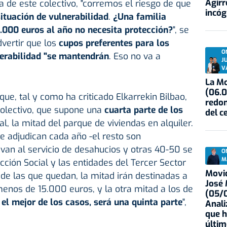
Agirr
a de este colectivo, "corremos el riesgo de que
incóg
ituación de vulnerabilidad
.
¿Una familia
.000 euros al año no necesita protección?
", se
vertir que los
cupos preferentes para los
O
erabilidad "se mantendrán
. Eso no va a
J
V
La Mo
(06.0
ue, tal y como ha criticado Elkarrekin Bilbao,
redon
colectivo, que supone una
cuarta parte de los
del c
al, la mitad del parque de viviendas en alquiler.
se adjudican cada año -el resto son
van al servicio de desahucios y otras 40-50 se
O
M
cción Social y las entidades del Tercer Sector
Movid
 de las que quedan, la mitad irán destinadas a
José
enos de 15.000 euros, y la otra mitad a los de
(05/0
 el mejor de los casos, será una quinta parte
",
Anali
que h
últim