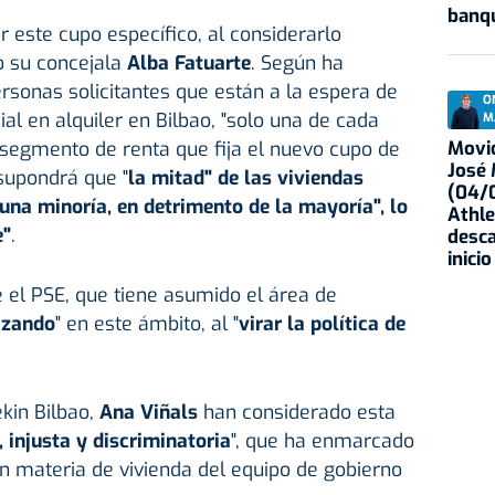
banqu
 este cupo específico, al considerarlo
do su concejala
Alba Fatuarte
. Según ha
rsonas solicitantes que están a la espera de
O
al en alquiler en Bilbao, "solo una de cada
M
Movid
 segmento de renta que fija el nuevo cupo de
José
 supondrá que "
la mitad" de las viviendas
(04/0
"una minoría, en detrimento de la mayoría", lo
Athle
e"
.
desca
inicio
 el PSE, que tiene asumido el área de
izando
" en este ámbito, al "
virar la política de
ekin Bilbao,
Ana Viñals
han considerado esta
 injusta y discriminatoria
", que ha enmarcado
en materia de vivienda del equipo de gobierno