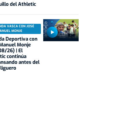
illo del Athletic
NDA VASCA CON JOSÉ
ANUEL MONJE
52:38
a Deportiva con
 Manuel Monje
8/26) | El
tic continúa
nsando antes del
 liguero