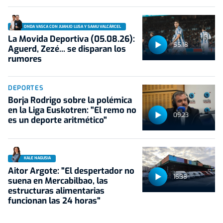
ONDA VASCA CON JUANJO LUSA Y SAMU VALCÁRCEL
La Movida Deportiva (05.08.26):
55:18
Aguerd, Zezé... se disparan los
rumores
DEPORTES
Borja Rodrigo sobre la polémica
en la Liga Euskotren: "El remo no
09:23
es un deporte aritmético"
KALE NAGUSIA
Aitor Argote: "El despertador no
16:38
suena en Mercabilbao, las
estructuras alimentarias
funcionan las 24 horas"