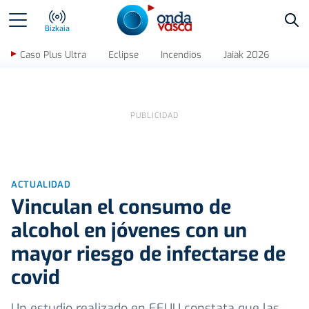
Bus
Bizkaia
Caso Plus Ultra
Eclipse
Incendios
Jaiak 2026
ACTUALIDAD
Vinculan el consumo de
alcohol en jóvenes con un
mayor riesgo de infectarse de
covid
Un estudio realizado en EEUU constata que las