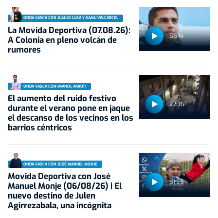
ONDA VASCA CON JUANJO LUSA Y SAMU VALCÁRCEL
La Movida Deportiva (07.08.26):
55:14
A Colonia en pleno volcán de
rumores
ONDA VASCA CON IMANOL ARRUTI
El aumento del ruido festivo
22:36
durante el verano pone en jaque
el descanso de los vecinos en los
barrios céntricos
ONDA VASCA CON JOSÉ MANUEL MONJE
Movida Deportiva con José
51:59
Manuel Monje (06/08/26) | El
nuevo destino de Julen
Agirrezabala, una incógnita